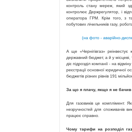
контроль стану мереж, який з
контролює Держрегулятор, і відпо
оператора ГРМ. Крім того, з т
побутових лічильників газу, робот
(на фото - аварійно-дисп
А ще «Чернігівгаз» реінвестує 
державний бюджет, а й у місцеві,
діє підрозділ компанії - на відмін
реєстрації основної юридичної ос
бюджетів різних рівнів 191 мільйо
За що я плачу, якщо я не бачив 
Для газовиків це комплімент. Я
незручностей для споживачів ви
працює справно.
Чому тарифи на розподіл газу