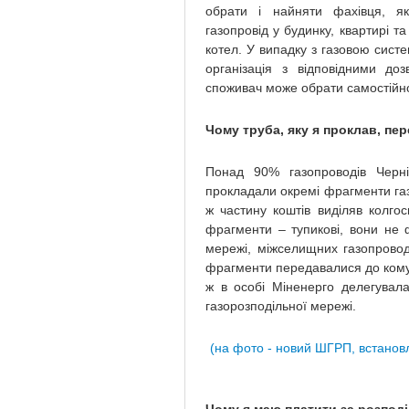
обрати і найняти фахівця, як
газопровід у будинку, квартирі та 
котел. У випадку з газовою сис
організація з відповідними до
споживач може обрати самостійн
Чому труба, яку я проклав, пе
Понад 90% газопроводів Черніг
прокладали окремі фрагменти газ
ж частину коштів виділяв колго
фрагменти – тупикові, вони не 
мережі, міжселищних газопроводі
фрагменти передавалися до комун
ж в особі Міненерго делегувала
газорозподільної мережі.
(на фото - новий ШГРП, встановл