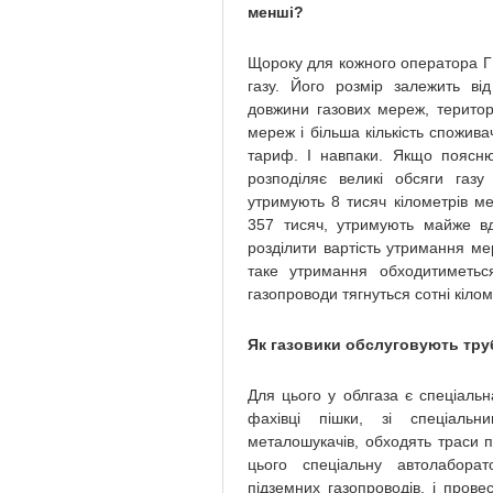
менші?
Щороку для кожного оператора 
газу. Його розмір залежить від 
довжини газових мереж, територ
мереж і більша кількість спожива
тариф. І навпаки. Якщо пояснюв
розподіляє великі обсяги газу
утримують 8 тисяч кілометрів ме
357 тисяч, утримують майже вд
розділити вартість утримання ме
таке утримання обходитиметьс
газопроводи тягнуться сотні кілом
Як газовики обслуговують труб
Для цього у облгаза є спеціаль
фахівці пішки, зі спеціаль
металошукачів, обходять траси 
цього спеціальну автолаборат
підземних газопроводів, і прове