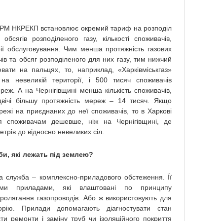
ГРМ НКРЕКП встановлює окремий тариф на розподіл
обсягів розподіленого газу, кількості споживачів,
ії обслуговування. Чим менша протяжність газових
чів та обсяг розподіленого для них газу, тим нижчий
ати на пальцях, то, наприклад, «Харківміськгаз»
 на невеликій території, і 500 тисяч споживачів
реж. А на Чернігівщині менша кількість споживачів,
вічі більшу протяжність мереж – 14 тисяч. Якщо
режі на приєднаних до неї споживачів, то в Харкові
я споживачам дешевше, ніж на Чернігівщині, де
етрів до відносно невеликих сіл.
и, які лежать під землею?
на служба – комплексно-приладового обстеження. Її
ними приладами, які влаштовані по принципу
пролягання газопроводів. Або ж використовують для
орію. Прилади допомагають діагностувати стан
сти ремонти і заміну труб чи ізоляційного покриття