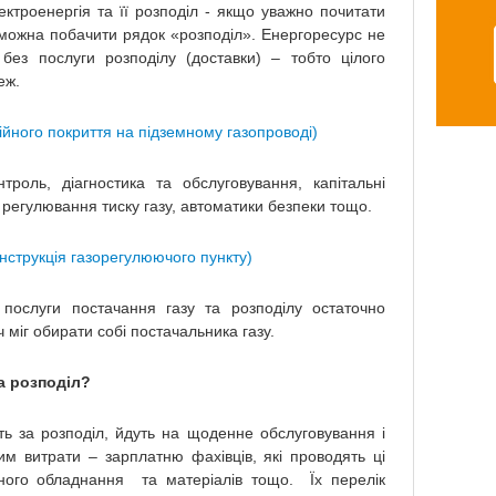
ктроенергія та її розподіл - якщо уважно почитати
 можна побачити рядок «розподіл». Енергоресурс не
ез послуги розподілу (доставки) – тобто цілого
еж.
ційного покриття на підземному газопроводі)
роль, діагностика та обслуговування, капітальні
 регулювання тиску газу, автоматики безпеки тощо.
онструкція газорегулюючого пункту)
 послуги постачання газу та розподілу остаточно
міг обирати собі постачальника газу.
за розподіл?
ють за розподіл, йдуть на щоденне обслуговування і
им витрати – зарплатню фахівців, які проводять ці
аного обладнання та матеріалів тощо. Їх перелік