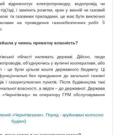
ий відремонтує електропроводку, водопровід чи
під’їзді, і замінить розетки, кран у ванній чи газовий
темою та газовими приладами, це має бути виключно
зволами на проведення газонебезпечних робіт. Її
о.
рейшла у чиюсь приватну власність?
івської області належать державі. Дійсно, люди
опроводів, об’єднуючись у вуличні кооперативи, або
сп - це були цільові кошти державного бюджету. Ці
функціональні без приєднання до загальної газової
в і газорегулюючих пунктів. Після будівництва такі
альної власності, а звідти – до державної. Держава
 «Чернігівгазу» як оператору ГРМ обслуговування
ений «Чернігівгазом». Поряд - зруйновані колгоспні
будівлі)