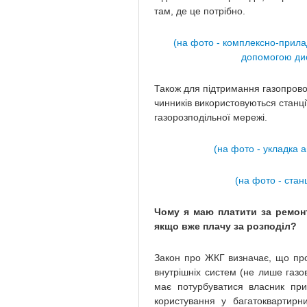
там, де це потрібно.
(на фото - комплексно-прила
допомогою дис
Також для підтримання газопроводі
чинників використовуються станції
газорозподільної мережі.
(на фото - укладка 
(на фото - стан
Чому я маю платити за ремонт
якщо вже плачу за розподіл?
Закон про ЖКГ визначає, що про
внутрішніх систем (не лише газо
має потурбуватися власник при
користування у багатоквартирн