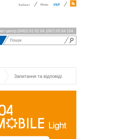
Мова:
УКР
Кабінет
акт-центр
(0462) 61 62 04
,
(067) 65 64 104
Запитання та відповіді