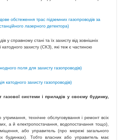
дове обстеження трас підземних газопроводів за
танційного лазерного детектора)
в у справному стані та їх захисту від зовнішніх
 катодного захисту (СКЗ), які теж є частиною
анодного поля для захисту газопроводів)
ція катодного захисту газопроводів)
 газової системи і приладів у своєму будинку,
 утримання, технічне обслуговування і ремонт всіх
вих, а й електропостачання, водопостачання тощо),
міщення, або управитель (про мережі загального
их будинках). Тобто власник або управитель має