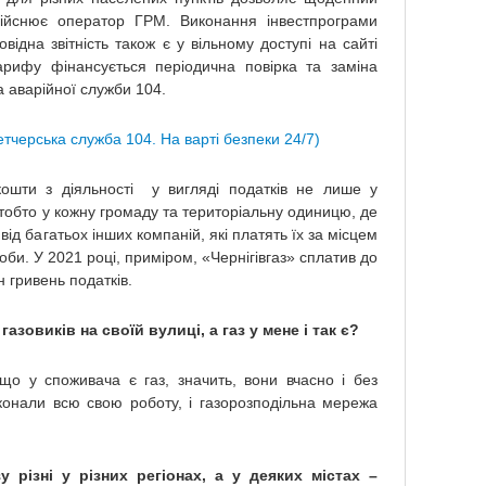
дійснює оператор ГРМ. Виконання інвестпрограми
відна звітність також є у вільному доступі на сайті
арифу фінансується періодична повірка та заміна
а аварійної служби 104.
етчерська служба 104. На варті безпеки 24/7)
кошти з діяльності у вигляді податків не лише у
 тобто у кожну громаду та територіальну одиницю, де
у від багатьох інших компаній, які платять їх за місцем
оби. У 2021 році, приміром, «Чернігівгаз» сплатив до
н гривень податків.
газовиків на своїй вулиці, а газ у мене і так є?
кщо у споживача є газ, значить, вони вчасно і без
конали всю свою роботу, і газорозподільна мережа
 різні у різних регіонах, а у деяких містах –