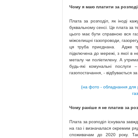
Чому я маю платити за розподі
Плата за розподіл, як іноді каж
буквальному сенсі. Це плата за т
цього має бути справною вся газ
міжселищні газопроводи, газорегу
ця труба приєднана. Адже тр
підключена до мережі, з якої в н
металу чи поліетилену. А утрим
будь-які комунальні послуги 
газопостачання, - відбувається за
(на фото - обладнання для 
га
Чому раніше я не платив за роз
Плата за розподіл існувала завж
на газ і визначалася окремим ря
споживачам до 2020 року. Та