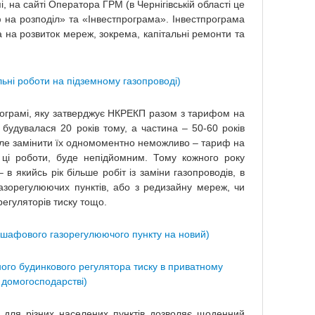
, на сайті Оператора ГРМ (в Чернігівській області це
ф на розподіл» та «Інвестпрограма». Інвестпрограма
 на розвиток мереж, зокрема, капітальні ремонти та
.
ьні роботи на підземному газопроводі)
рограмі, яку затверджує НКРЕКП разом з тарифом на
 будувалася 20 років тому, а частина – 50-60 років
 Але замінити їх одномоментно неможливо – тариф на
 ці роботи, буде непідйомним. Тому кожного року
 в якийсь рік більше робіт із заміни газопроводів, в
газорегулюючих пунктів, або з редизайну мереж, чи
егуляторів тиску тощо.
о шафового газорегулюючого пункту на новий)
ного будинкового регулятора тиску в приватному
домогосподарстві)
б для різних населених пунктів дозволяє щоденний