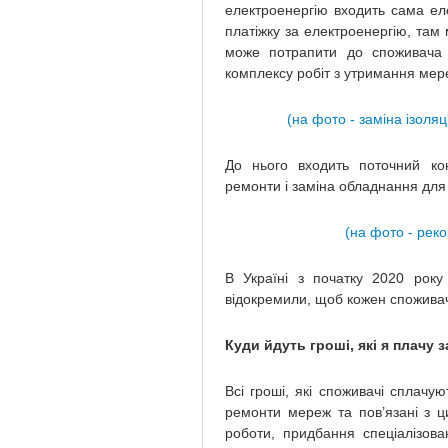
електроенергію входить сама еле
платіжку за електроенергію, там
може потрапити до споживача б
комплексу робіт з утримання мер
(на фото - заміна ізоля
До нього входить поточний конт
ремонти і заміна обладнання для
(на фото - рек
В Україні з початку 2020 року
відокремили, щоб кожен споживач 
Куди йдуть гроші, які я плачу 
Всі гроші, які споживачі сплачу
ремонти мереж та пов’язані з ц
роботи, придбання спеціалізов