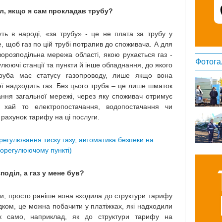
л, якщо я сам прокладав трубу?
уть в народі, «за трубу» - це не плата за трубу у
е, щоб газ по цій трубі потрапив до споживача. А для
орозподільна мережа області, якою рухається газ -
Фотога
люючі станції та пункти й інше обладнання, до якого
уба має статусу газопроводу, лише якщо вона
еї надходить газ. Без цього труба – це лише шматок
ання загальної мережі, через яку споживач отримує
– хай то електропостачання, водопостачання чи
 рахунок тарифу на ці послуги.
регулювання тиску газу, автоматика безпеки на
зорегулюючому пункті)
поділ, а газ у мене був?
ди, просто раніше вона входила до структури тарифу
дком, це можна побачити у платіжках, які надходили
к само, наприклад, як до структури тарифу на