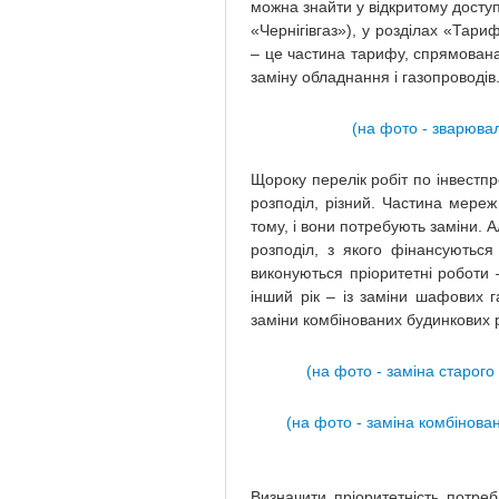
можна знайти у відкритому доступі
«Чернігівгаз»), у розділах «Тари
– це частина тарифу, спрямована
заміну обладнання і газопроводів
(на фото - зварювал
Щороку перелік робіт по інвестп
розподіл, різний. Частина мереж
тому, і вони потребують заміни.
розподіл, з якого фінансуються
виконуються пріоритетні роботи –
інший рік – із заміни шафових 
заміни комбінованих будинкових р
(на фото - заміна старог
(на фото - заміна комбінова
Визначити пріоритетність потре