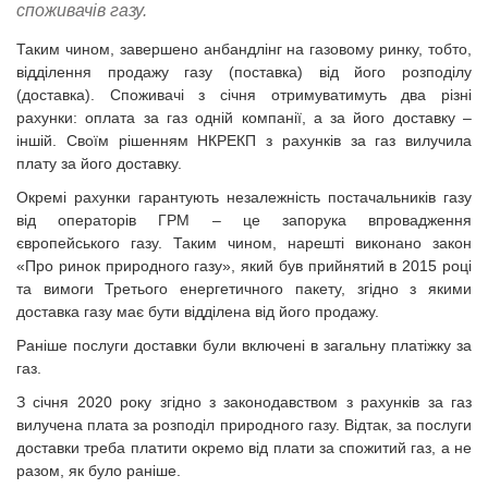
споживачів газу.
Таким чином, завершено анбандлінг на газовому ринку, тобто,
відділення продажу газу (поставка) від його розподілу
(доставка). Споживачі з січня отримуватимуть два різні
рахунки: оплата за газ одній компанії, а за його доставку –
іншій. Своїм рішенням НКРЕКП з рахунків за газ вилучила
плату за його доставку.
Окремі рахунки гарантують незалежність постачальників газу
від операторів ГРМ – це запорука впровадження
європейського газу. Таким чином, нарешті виконано закон
«Про ринок природного газу», який був прийнятий в 2015 році
та вимоги Третього енергетичного пакету, згідно з якими
доставка газу має бути відділена від його продажу.
Раніше послуги доставки були включені в загальну платіжку за
газ.
З січня 2020 року згідно з законодавством з рахунків за газ
вилучена плата за розподіл природного газу. Відтак, за послуги
доставки треба платити окремо від плати за спожитий газ, а не
разом, як було раніше.