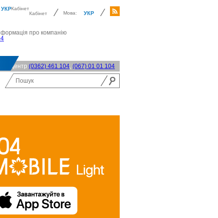
УКР
Кабінет
Мова:
УКР
Кабінет
нформація про компанію
04
акт-центр
(0362) 461 104
,
(067) 01 01 104