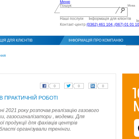
Меню
Пошук
Мова
Наші послуги
Інформація для клієнтів
І
Контакт-центр
(0362) 461 104, (067) 01 01 1
ІЯ ДЛЯ КЛІЄНТІВ
ІНФОРМАЦІЯ ПРО КОМПАНІЮ
Конт
ння
В ПРАКТИЧНІЙ РОБОТІ
ні 2021 року розпочав реалізацію газового
ки, газосигналізатори , модеми. Для
ї продукції для фахівців центрів
бласті організували тренінги.