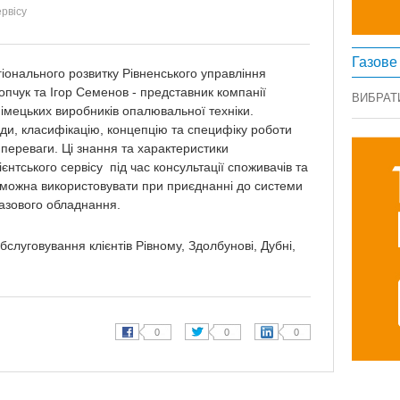
ервісу
Газове
іонального розвитку Рівненського управління
копчук та Ігор Семенов - представник компанії
ВИБРАТ
 німецьких виробників опалювальної техніки.
ди, класифікацію, концепцію та специфіку роботи
а переваги. Ці знання та характеристики
ієнтського сервісу під час консультації споживачів та
е можна використовувати при приєднанні до системи
газового обладнання.
слуговування клієнтів Рівному, Здолбунові, Дубні,