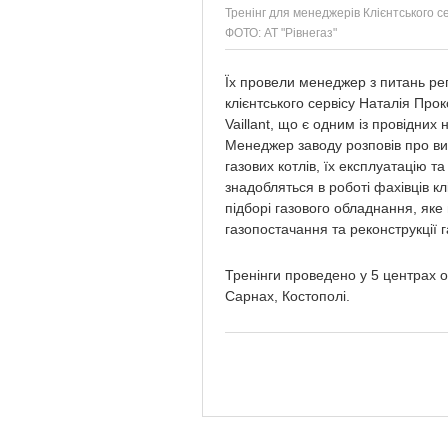
Тренінг для менеджерів Клієнтського с
ФОТО: АТ "Рівнегаз"
Їх провели менеджер з питань рег
клієнтського сервісу Наталія Про
Vaillant, що є одним із провідних
Менеджер заводу розповів про ви
газових котлів, їх експлуатацію т
знадобляться в роботі фахівців кл
підборі газового обладнання, як
газопостачання та реконструкції 
Тренінги проведено у 5 центрах об
Сарнах, Костополі.