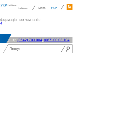
УКР
Кабінет
Мова:
УКР
Кабінет
нформація про компанію
04
акт-центр
(0542) 703 004
,
(067) 00 03 104