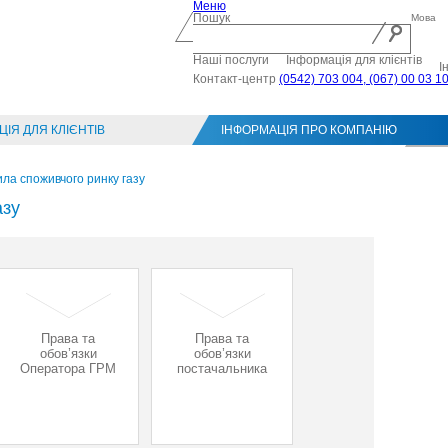
Меню
Пошук
Мова
Наші послуги
Інформація для клієнтів
І
Контакт-центр
(0542) 703 004, (067) 00 03 1
ІЯ ДЛЯ КЛІЄНТІВ
ІНФОРМАЦІЯ ПРО КОМПАНІЮ
Конт
ла споживчого ринку газу
азу
Права та
Права та
обов’язки
обов’язки
Оператора ГРМ
постачальника