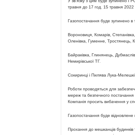
У зв’язку з цим буде зупинено ГР
травня до 17 год. 15 травня 2022 
Газопостачання буде зупинено в 
Вороновиця, Комарів, Степанівка
Оленівка, Гуменне, Тростянець, К
Байраківка, Глинянець, Дубмаслів
Немирівської ТГ.
Сокиринці і Пилява Лука-Мелешків
Роботи проводяться для забезпеч
мереж та безпечного постачання
Компанія просить вибачення у спо
Газопостачання буде відновлене п
Прохання до мешканців будинків 