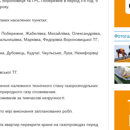
С Вороновиця та ГРС Побережне в період з 8 год. 9
року.
таких населених пунктах:
, Побережне, Жабелівка, Михайлівка, Олександрівка,
Фотога
альнишівка, Марківка, Федорівка Вороновицької ТГ;
ка, Дубовець, Кудлаї, Чаульське, Лука, Никифорівці
ської ТГ.
ення належного технічного стану газорозподільних
 природного газу споживачам.
живачів за тимчасові незручності.
о мірі виконання запланованих робіт.
та квартир перекрити крани на газопроводах перед