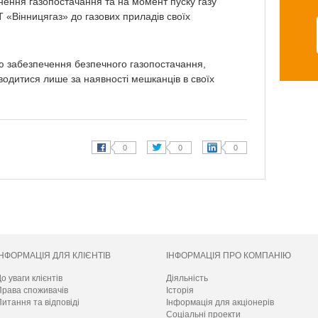
ення газопостачання та на момент пуску газу
Т «Вінницягаз» до газових приладів своїх
ю забезпечення безпечного газопостачання,
водитися лише за наявності мешканців в своїх
ІНФОРМАЦІЯ ДЛЯ КЛІЄНТІВ
ІНФОРМАЦІЯ ПРО КОМПАНІЮ
о уваги клієнтів
Діяльність
Права споживачів
Історія
итання та відповіді
Інформація для акціонерів
Соціальні проекти