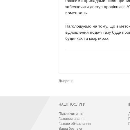
газовими приладами після припин
забезпечити доступ працівників А
помешкань.
Наголошуємо на тому, що з мето
відновлення подачі газу буде про
будинках та квартирах.
Джерело:
НАШІ ПОСЛУГИ
Підключити газ
Д
Газопостачання
Газове обладнання
П
Ваша безпека