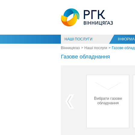
НАШІ ПОСЛУГИ
ІНФОРМАЦ
Вінницягаз
Наші послуги
Газове обла
Газове обладнання
Встановити
Повірка
Вибрати газове
лічильник газу
лічильника
обладнання