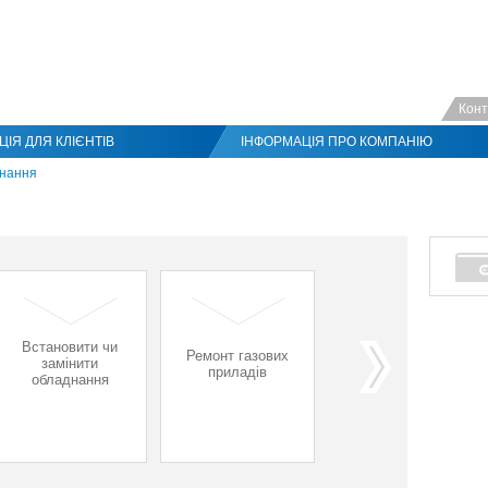
Конт
ІЯ ДЛЯ КЛІЄНТІВ
ІНФОРМАЦІЯ ПРО КОМПАНІЮ
днання
Встановити чи
Ремонт газових
Встановити
замінити
приладів
лічильник газу
обладнання