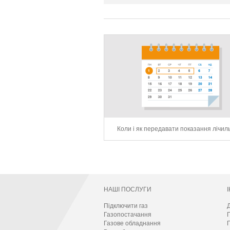
Коли і як передавати показання лічил
НАШІ ПОСЛУГИ
Підключити газ
Д
Газопостачання
Газове обладнання
П