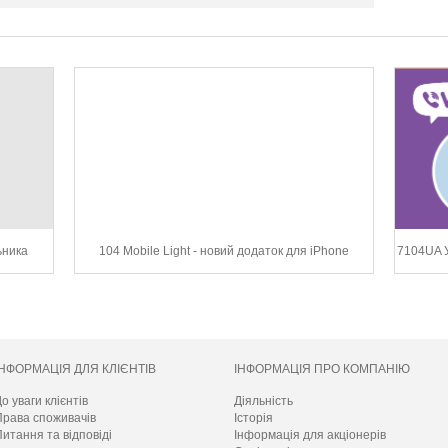
ьника
104 Mobile Light - новий додаток для iPhone
7104UA У
ІНФОРМАЦІЯ ДЛЯ КЛІЄНТІВ
ІНФОРМАЦІЯ ПРО КОМПАНІЮ
о уваги клієнтів
Діяльність
Права споживачів
Історія
итання та відповіді
Інформація для акціонерів