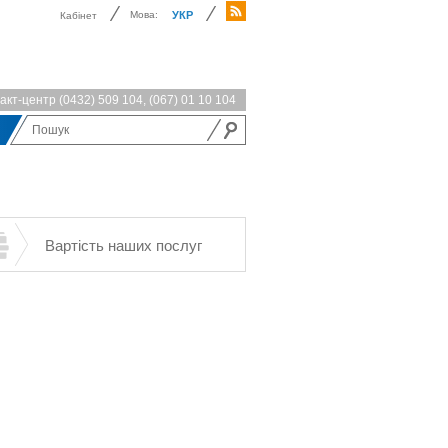
Мова:
УКР
Кабінет
акт-центр
(0432) 509 104
,
(067) 01 10 104
Вартість наших послуг
Встановити чи
Повірка
Вибрати газове
замінити
лічильника
обладнання
обладнання