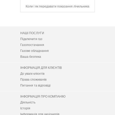
сервіс для
Коли і як передавати показання лічильника
104 Mobile
НАШІ ПОСЛУГИ
Підключити газ
Газопостачання
Газове обладнання
Ваша безпека
ІНФОРМАЦІЯ ДЛЯ КЛІЄНТІВ
До уваги клієнтів
Права споживачів
Питання та відповіді
ІНФОРМАЦІЯ ПРО КОМПАНІЮ
Діяльність
Історія
Інформація для акціонерів