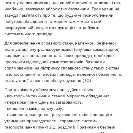
газом у наших домівках вже сприймається як належне і газ,
необачно, вважаємо абсолютно безпечним. Громадяни не
завжди пам’ятають про те, що будь-яке технологічне чи
побутове обладнання та мережі також мають свій
розрахунковий ресурс експлуатації і потребують
систематичного догляду.
Для забезпечення справного стану, належної і безпечної
експлуатації внутрішньобудинкової (внутрішньоквартирної)
системи газопостачання та газових приладів, необхідно
проводити відповідний комплекс заходів. Заходами
спрямованими на підтримку справного стану таких систем
газопостачання та газових приладів, належної і безпечної їх
експлуатації є технічне обслуговування (ТО).
При технічному обслуговуванні здійснюються:
- контроль за технічним станом мереж та обладнання;
- перевірка приміщень на загазованість;
- виявлення місць витоку газу;
- очищення, змащення, регулювання та інші операції з
утримання працездатності і справності системи
газопостачання (пункт 2.1. розділу II Правилами безпеки