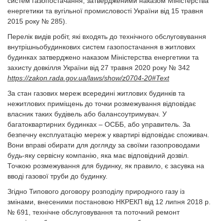
систем газопостачання, затвердженими наказом Міністерства
енергетики та вугільної промисловості України від 15 травня
2015 року № 285).
Перелік видів робіт, які входять до технічного обслуговування
внутрішньобудинкових систем газопостачання в житлових
будинках затверджено наказом Міністерства енергетики та
захисту довкілля України від 27 травня 2020 року № 342
https://zakon.rada.gov.ua/laws/show/z0704-20#Text
За стан газових мереж всередині житлових будинків та
нежитлових приміщень до точки розмежування відповідає
власник таких будівель або балансоутримувач. У
багатоквартирних будинках – ОСББ, або управитель. За
безпечну експлуатацію мереж у квартирі відповідає споживач.
Вони вправі обирати для догляду за своїми газопроводами
будь-яку сервісну компанію, яка має відповідний дозвіл.
Точкою розмежування для будинку, як правило, є засувка на
вводі газової труби до будинку.
Згідно Типового договору розподілу природного газу із
змінами, внесеними постановою НКРЕКП від 12 липня 2018 р.
№ 691, технічне обслуговування та поточний ремонт