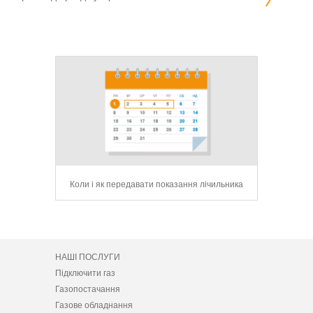
сервіс для
Коли і як передавати показання лічильника
104 Mobile
НАШІ ПОСЛУГИ
Підключити газ
Газопостачання
Газове обладнання