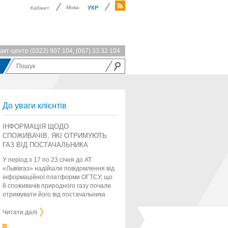
Мова:
УКР
Кабінет
акт-центр
(0322) 907 104
,
(067) 33 32 104
До уваги клієнтів
ІНФОРМАЦІЯ ЩОДО
СПОЖИВАЧІВ, ЯКІ ОТРИМУЮТЬ
ГАЗ ВІД ПОСТАЧАЛЬНИКА
«ОСТАННЬОЇ НАДІЇ»
У період з 17 по 23 січня до АТ
«Львівгаз» надійшли повідомлення від
інформаційної платформи ОГТСУ, що
8 споживачів природного газу почали
отримувати його від постачальника
«останньої надії» (ГК «Нафтогаз...
Читати далі