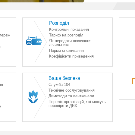
Розподіл
Контрольні показання
мереж
Тариф на розподіл
Як передати показання
лічильника
я
Норми споживання
Коефіцієнти приведення
Ваша безпека
ня
Служба 104
Технічне обслуговування
Димоходи та вентканали
Перелік організацій, які можуть
у
перевіряти ДВК