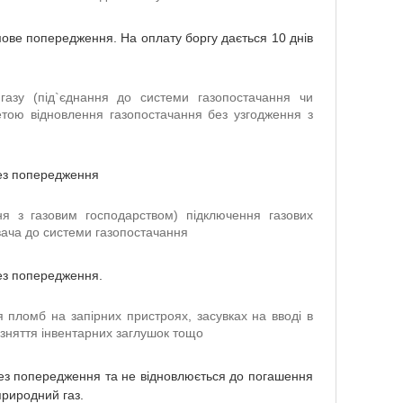
ове попередження. На оплату боргу дається 10 днів
газу (під`єднання до системи газопостачання чи
етою відновлення газопостачання без узгодження з
ез попередження
ня з газовим господарством) підключення газових
вача до системи газопостачання
ез попередження.
пломб на запірних пристроях, засувках на вводі в
зняття інвентарних заглушок тощо
ез попередження та не відновлюється до погашення
природний газ.