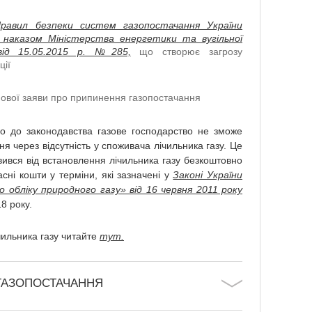
равил безпеки систем газопостачання України
і наказом Міністерства енергетики та вугільної
від 15.05.2015 р. №285,
що створює загрозу
ції
ової заяви про припинення газопостачання
но до законодавства газове господарство не зможе
я через відсутність у споживача лічильника газу. Це
вився від встановлення лічильника газу безкоштовно
асні кошти у терміни, які зазначені у
Законі України
 обліку природного газу» від 16 червня 2011 року
18 року.
чильника газу читайте
тут.
ГАЗОПОСТАЧАННЯ