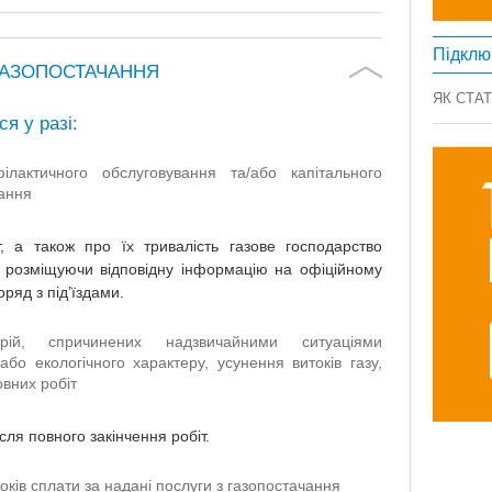
Підклю
ГАЗОПОСТАЧАННЯ
ЯК СТА
я у разі:
ілактичного обслуговування та/або капітального
ання
, а також про їх тривалість газове господарство
о розміщуючи відповідну інформацію на офіційному
ряд з під’їздами.
варій, спричинених надзвичайними ситуаціями
або екологічного характеру, усунення витоків газу,
вних робіт
ля повного закінчення робіт.
ків сплати за надані послуги з газопостачання