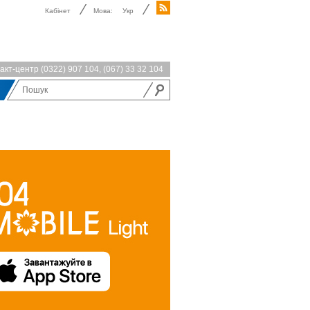
Кабінет
Мова:
Укр
акт-центр
(0322) 907 104
,
(067) 33 32 104