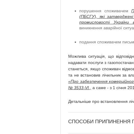
п
орушення споживачем
П
(ПБСГУ), які затверджен
промисловості України 
виникнення аварійної ситуа
подання споживачем письм
Можлива ситуація, що відповід
надавати послуги з газопостачанн
станеться, якщо споживач відмо
та не встановив лічильник за вл
«Про забезпечення комерційного
№ 3533-VI.,
а саме - з 1 січня 20
Детальніше про встановлення лі
СПОСОБИ ПРИПИНЕННЯ 