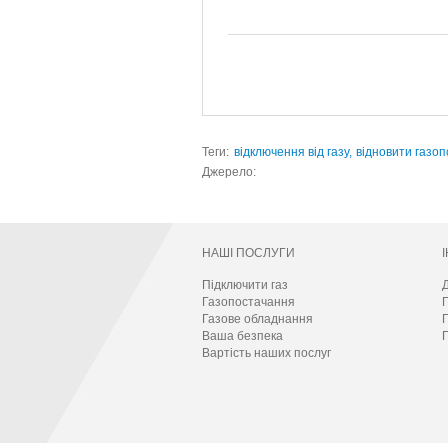
Теги:
відключення від газу,
відновити газоп
Джерело:
НАШІ ПОСЛУГИ
Підключити газ
Д
Газопостачання
Газове обладнання
П
Ваша безпека
П
Вартість наших послуг