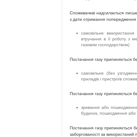
Споживачеві надсилається письм
з дати отримання попередження
самовільне використання 
втручання в її роботу з м
газовим господарством)
Постачання газу припиняється б
самовільне (без узгоджен
приладів і пристроїв спожи
Постачання газу припиняється б
зривання або пошкодження 
будинок, пошкодження або 
Постачання газу припиняється б
заборгованості за використаний 