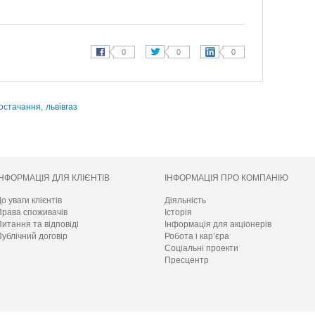
остачання,
львівгаз
ІНФОРМАЦІЯ ДЛЯ КЛІЄНТІВ
ІНФОРМАЦІЯ ПРО КОМПАНІЮ
о уваги клієнтів
Діяльність
Права споживачів
Історія
итання та відповіді
Інформація для акціонерів
ублічний договір
Робота і кар’єра
Соціальні проекти
Пресцентр