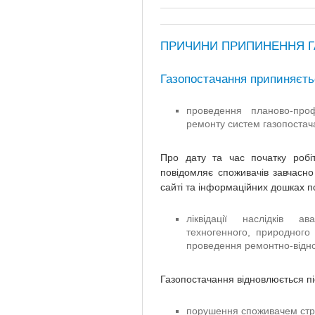
ПРИЧИНИ ПРИПИНЕННЯ 
Газопостачання припиняєтьс
проведення планово-проф
ремонту систем газопостач
Про дату та час початку робіт
повідомляє споживачів завчасн
сайті та інформаційних дошках по
ліквідації наслідків а
техногенного, природного 
проведення ремонтно-відно
Газопостачання відновлюється піс
порушення споживачем стро