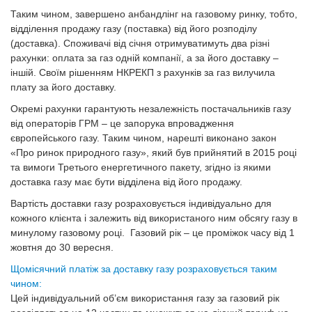
Таким чином, завершено анбандлінг на газовому ринку, тобто,
відділення продажу газу (поставка) від його розподілу
(доставка). Споживачі від січня отримуватимуть два різні
рахунки: оплата за газ одній компанії, а за його доставку –
іншій. Своїм рішенням НКРЕКП з рахунків за газ вилучила
плату за його доставку.
Окремі рахунки гарантують незалежність постачальників газу
від операторів ГРМ – це запорука впровадження
європейського газу. Таким чином, нарешті виконано закон
«Про ринок природного газу», який був прийнятий в 2015 році
та вимоги Третього енергетичного пакету, згідно із якими
доставка газу має бути відділена від його продажу.
Вартість доставки газу розраховується індивідуально для
кожного клієнта і залежить від використаного ним обсягу газу в
минулому газовому році. Газовий рік – це проміжок часу від 1
жовтня до 30 вересня.
Щомісячний платіж за доставку газу розраховується таким
чином:
Цей індивідуальний об’єм використання газу за газовий рік