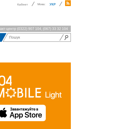
Мова:
УКР
Кабінет
акт-центр
(0322) 907 104
,
(067) 33 32 104