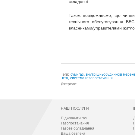
складової.
Також повідомляємо, що чинни
технічного обслуговування ВБ
власниками/управителями житлов
Теги:
сумигаз,
внутрішньобудинкові мережі
пто,
система газопостачання
Джерело:
НАШІ ПОСЛУГИ
Підключити газ
Д
Газопостачання
Газове обладнання
П
Ваша безпека