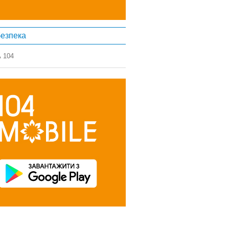
езпека
 104