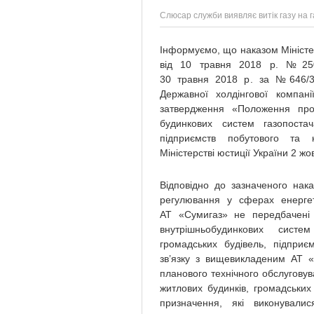
Слюсар служби виявляє витік газу на 
Інформуємо, що наказом Міністер
від 10 травня 2018 р. №250 
30 травня 2018 р. за №646/32
Державної холдінгової комп
затвердження «Положення про 
будинкових систем газопостач
підприємств побутового та 
Міністерстві юстиції України 2 ж
Відповідно до зазначеного нак
регулювання у сферах енерге
АТ «Сумигаз» не передбачені 
внутрішньобудинкових систе
громадських будівель, підприє
зв’язку з вищевикладеним АТ 
планового технічного обслугову
житлових будинків, громадських
призначення, які виконували