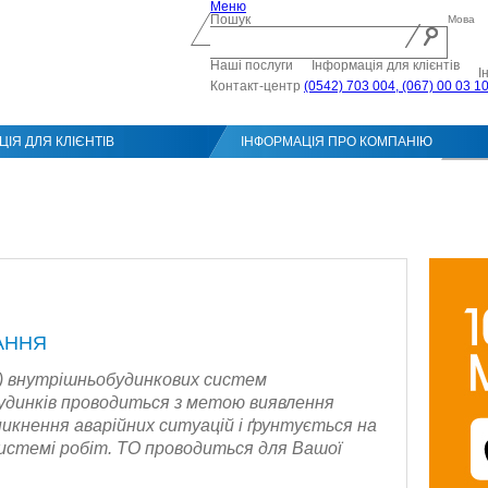
Меню
Пошук
Мова
Наші послуги
Інформація для клієнтів
І
Контакт-центр
(0542) 703 004, (067) 00 03 1
ІЯ ДЛЯ КЛІЄНТІВ
ІНФОРМАЦІЯ ПРО КОМПАНІЮ
Конт
АННЯ
О) внутрішньобудинкових систем
удинків проводиться з метою виявлення
иникнення аварійних ситуацій і ґрунтується на
истемі робіт. ТО проводиться для Вашої