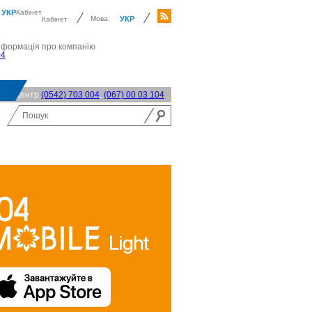
УКР
Кабінет
Мова:
УКР
Кабінет
нформація про компанію
04
акт-центр
(0542) 703 004
,
(067) 00 03 104