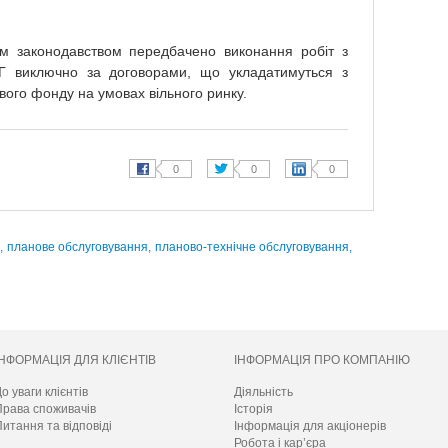
м законодавством передбачено виконання робіт з
СГ виключно за договорами, що укладатимуться з
ого фонду на умовах вільного ринку.
,
планове обслуговування,
планово-технічне обслуговування,
ІНФОРМАЦІЯ ДЛЯ КЛІЄНТІВ
ІНФОРМАЦІЯ ПРО КОМПАНІЮ
о уваги клієнтів
Діяльність
Права споживачів
Історія
итання та відповіді
Інформація для акціонерів
Робота і кар’єра