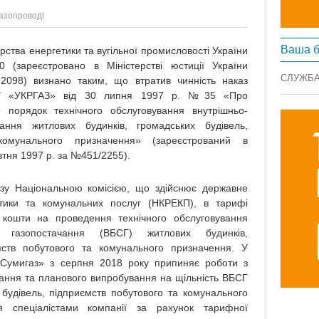
газопроводі
Ваша б
ства енергетики та вугільної промисловості України
(зареєстровано в Міністерстві юстиції України
СЛУЖБА
098) визнано таким, що втратив чинність наказ
анії «УКРГАЗ» від 30 липня 1997 р. №35 «Про
порядок технічного обслуговування внутрішньо-
ання житлових будинків, громадських будівель,
комунального призначення» (зареєстрований в
овтня 1997 р. за №451/2255).
азу Національною комісією, що здійснює державне
тики та комунальних послуг (НКРЕКП), в тарифі
кошти на проведення технічного обслуговування
м газопостачання (ВБСГ) житлових будинків,
мств побутового та комунального призначення. У
«Сумигаз» з серпня 2018 року припиняє роботи з
вання та планового випробування на щільність ВБСГ
 будівель, підприємств побутового та комунального
ся спеціалістами компанії за рахунок тарифної