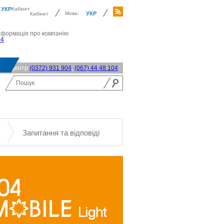
УКР
Кабінет
Мова:
УКР
Кабінет
нформація про компанію
04
акт-центр
(0372) 931 904
,
(067) 44 48 104
Запитання та відповіді