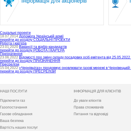
Інформація для акціонерів
Соціальні проекти
18.07.2014
Допомога Українській армії
перейти до розділу
СОЦІАЛЬНІ ПРОЕКТИ
Робота і кар'єра
23.01.2020
Вакансії та відбір кандидатів
перейти до розділу
РОБОТА І КАР'ЄРА
Призначення
23.06.2022
Відомості про зміну складу посадових осіб емітента від 25.05.2022
перейти до розділу
ПРИЗНАЧЕННЯ
Пресрелізи
15.04.2022
«Чернівцігаз» продовжує оновлювати газові мережі в Чернівецькій 
перейти до розділу
ПРЕСРЕЛІЗИ
НАШІ ПОСЛУГИ
ІНФОРМАЦІЯ ДЛЯ КЛІЄНТІВ
Підключити газ
До уваги клієнтів
Газопостачання
Права споживачів
Газове обладнання
Питання та відповіді
Ваша безпека
Вартість наших послуг