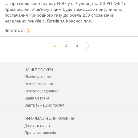
газорозподільного пункту №97 у с. Чудниця та ШГРП №52 с.
Красносілля. У зв’язку з цим буде тимчасово призупинено
постачання природного газу до осель 239 споживачів
населених пунктів с. Витків та Красносілля.
Читати далі
1
2
3
НАШІ ПОСЛУГИ
Підключити газ
Газопостачання
Газове обладнання
Ваша безпека
Вартість наших послуг
ІНФОРМАЦІЯ ДЛЯ КЛІЄНТІВ
До уваги клієнтів
Права споживачів