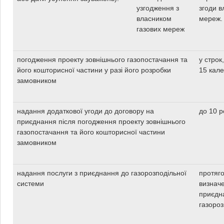
узгодження з
згоди в
власником
мереж.
газових мереж
погодження проекту зовнішнього газопостачання та
у строк
його кошторисної частини у разі його розробки
15 кале
замовником
надання додаткової угоди до договору на
до 10 р
приєднання після погодження проекту зовнішнього
газопостачання та його кошторисної частини
замовником
надання послуги з приєднання до газорозподільної
протяго
системи
визнач
приєдн
газороз