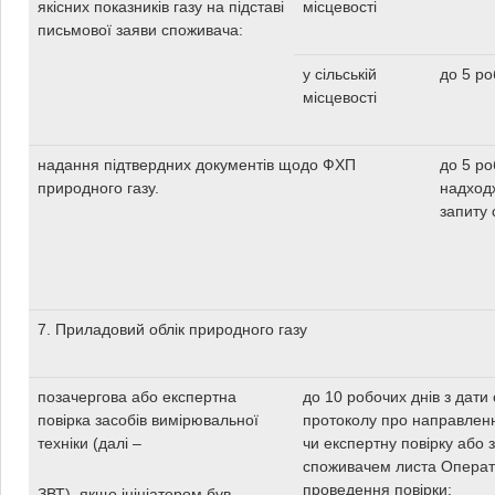
якісних показників газу на підставі
місцевості
письмової заяви споживача:
у сільській
до 5 ро
місцевості
надання підтвердних документів щодо ФХП
до 5 ро
природного газу.
надход
запиту
7. Приладовий облік природного газу
позачергова або експертна
до 10 робочих днів з дати
повірка засобів вимірювальної
протоколу про направленн
техніки (далі –
чи експертну повірку або 
споживачем листа Опера
проведення повірки;
ЗВТ), якщо ініціатором був