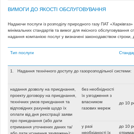
ВИМОГИ ДО ЯКОСТІ ОБСЛУГОВУВАННЯ
Надаючи послуги із розподілу природного газу ПАТ «Харківгаз
мінімальних стандартів та вимог для якісного обслуговування 
надання компанією послуг у визначені законодавством строки, 
Тип послуги
Станда
1. Надання технічного доступу до газорозподільної системи:
надання дозволу на приєднання,
без необхідності
проекту договору на приєднання,
їх узгодження з
технічних умов приєднання та
власником
до 10 р
відповідних рахунків щодо їх
газових мереж
оплати від дня реєстрації заяви
про приєднання (або дати
у разі
до 10 р
отримання уточнених даних та/
необхідності їх
отрима
або дати усунення зауважень):