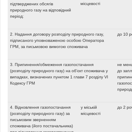
місцевості
підтверджених обсягів
природного газу на відповідний
період:
2. Надання договору розподілу природного газу,
до 10 р
підписаного уповноваженою особою Оператора
ГРМ, за письмовою вимогою споживача
3. Припинення/обмеження газопостачання
не менш
(розподілу природного газу) на об’єкт споживача у
до зап
випадках, визначених пунктом 1 глави 7 розділу VI
припин
Кодексу ГРМ
газопос
природн
4. Відновлення газопостачання
у міській
до 2 ро
(розподілу природного газу) за
місцевості
письмовим зверненням
споживача (його постачальника)