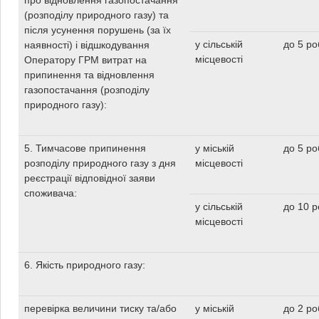
про відновлення газопостачання
(розподілу природного газу) та
після усунення порушень (за їх
у сільській
до 5 ро
наявності) і відшкодування
місцевості
Оператору ГРМ витрат на
припинення та відновлення
газопостачання (розподілу
природного газу):
5. Тимчасове припинення
у міській
до 5 ро
розподілу природного газу з дня
місцевості
реєстрації відповідної заяви
споживача:
у сільській
до 10 р
місцевості
6. Якість природного газу:
перевірка величини тиску та/або
у міській
до 2 ро