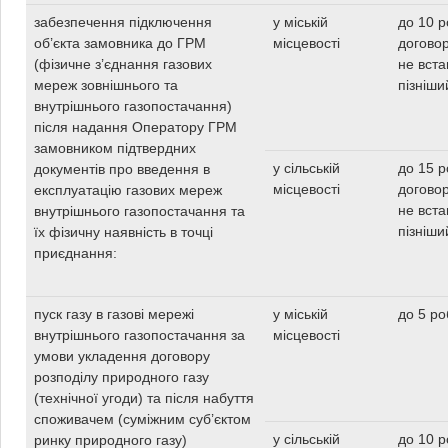
забезпечення підключення
у міській
до 10 р
об’єкта замовника до ГРМ
місцевості
догово
(фізичне з’єднання газових
не вст
мереж зовнішнього та
пізніши
внутрішнього газопостачання)
після надання Оператору ГРМ
замовником підтвердних
у сільській
до 15 р
документів про введення в
місцевості
догово
експлуатацію газових мереж
не вст
внутрішнього газопостачання та
пізніши
їх фізичну наявність в точці
приєднання:
пуск газу в газові мережі
у міській
до 5 ро
внутрішнього газопостачання за
місцевості
умови укладення договору
розподілу природного газу
(технічної угоди) та після набуття
споживачем (суміжним суб’єктом
у сільській
до 10 р
ринку природного газу)