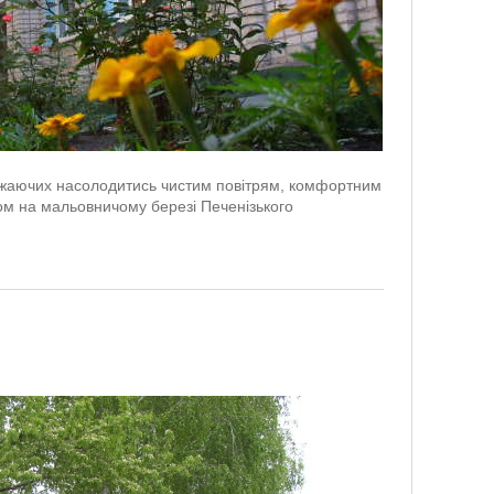
бажаючих насолодитись чистим повітрям, комфортним
м на мальовничому березі Печенізького