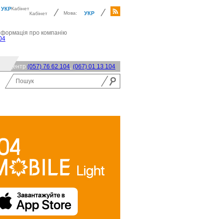
УКР
Кабінет
Мова:
УКР
Кабінет
нформація про компанію
04
акт-центр
(057) 76 62 104
,
(067) 01 13 104