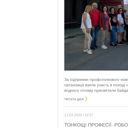
За підтримки профспілкового комі
організації взяли участь в поход
водного сплаву присвятили байда
Читати далі
13.03.2020 / 14:57
ТОНКОЩІ ПРОФЕСІЇ. РОБО