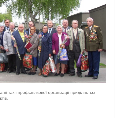
нії так і профспілкової організації приділяється
ктів.