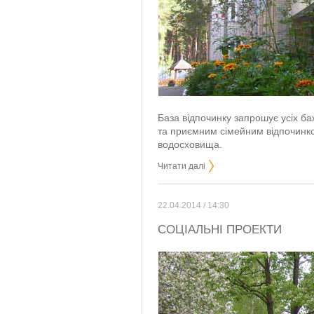
База відпочинку запрошує усіх 
та приємним сімейним відпочинко
водосховища.
Читати далі
22.04.2014 / 14:30
СОЦІАЛЬНІ ПРОЕКТИ