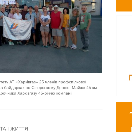
тету АТ «Харківгаз» 25 членів профспілкової
і на байдарках по Сіверському Донцю. Майже 45 км
рочники Харківгазу 45-річчю компанії
ТА І ЖИТТЯ