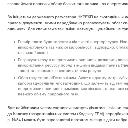
європейської практики обліку блакитного палива - за енергети
За ініціативи державного регулятора НКРЕКП на сьогоднішній 
правові документи, якими передбачено розраховувати обсяг сп
одиницях. Для споживачів такі зміни матимуть щонайменше три
Розмір плати буде залежати від якості енергоресурсу. Напр
використовують газ нижчої калорійності, відповідно, опла
газ вищої якості.
Розрахунок газу в енергетичних одиницях дозволить легко
використання ресурсу поряд з іншими видами палива (тве
тощо) та економніше споживати сам ресурс.
Облік газу стане об’єктивнішим. Адже в одному метрі кубіч
калорій (джоулів чи кіловат-годин), що залежить від темпер
енергетичних одиницях вимірюється кількість тепла, яке в
певного об’єму природного газу.
Вже найближчим часом споживачі зможуть дізнатись, скільки ене
до Кодексу газорозподільних систем (Кодексу ГРМ) передбаче
р. №84 і мають бути впроваджені протягом місяця з дати набра