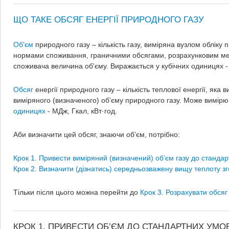
ЩО ТАКЕ ОБСЯГ ЕНЕРГІЇ ПРИРОДНОГО ГАЗУ
Об’єм
природного газу – кількість газу, виміряна вузлом обліку 
нормами споживання, граничними обсягами, розрахунковим ме
споживача величина об'єму. Виражається у кубічних одиницях -
Обсяг
енергії природного газу – кількість теплової енергії, яка 
виміряного (визначеного) об’єму природного газу. Може вимірю
одиницях
- МДж, Гкал, кВт·год.
Аби визначити цей обсяг, знаючи об’єм, потрібно:
Крок 1. Привести виміряний (визначений) об’єм газу до станда
Крок 2. Визначити (дізнатись) середньозважену вищу теплоту з
Тільки після цього можна перейти до
Крок 3. Розрахувати обсяг 
КРОК 1. ПРИВЕСТИ ОБ’ЄМ ДО СТАНДАРТНИХ УМО