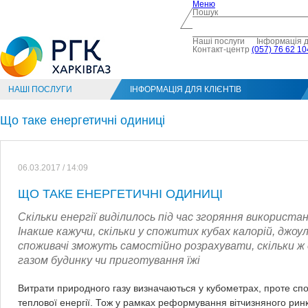
Меню
Пошук
Наші послуги
Інформація д
Контакт-центр
(057) 76 62 10
НАШІ ПОСЛУГИ
ІНФОРМАЦІЯ ДЛЯ КЛІЄНТІВ
Що таке енергетичні одиниці
06.03.2017 / 14:09
ЩО ТАКЕ ЕНЕРГЕТИЧНІ ОДИНИЦІ
Скільки енергії виділилось під час згоряння використа
Інакше кажучи, скільки у спожитих кубах калорій, джо
споживачі зможуть самостійно розрахувати, скільки ж 
газом будинку чи приготування їжі
Витрати природного газу визначаються у кубометрах, проте сп
теплової енергії. Тож у рамках реформування вітчизняного рин