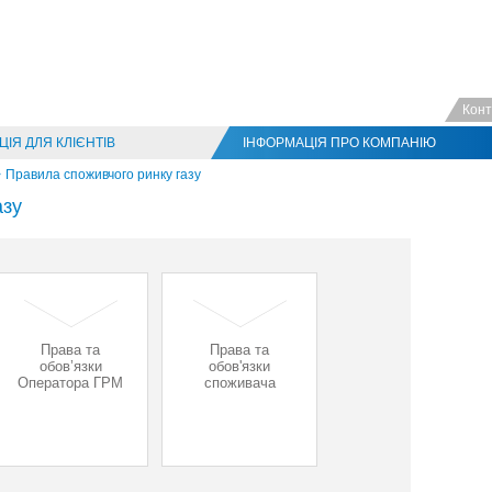
Конт
ІЯ ДЛЯ КЛІЄНТІВ
ІНФОРМАЦІЯ ПРО КОМПАНІЮ
Правила споживчого ринку газу
азу
Права та
Права та
обов’язки
обов'язки
Оператора ГРМ
споживача