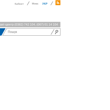
Мова:
УКР
Кабінет
акт-центр
(0382) 742 104
,
(067) 01 14 104