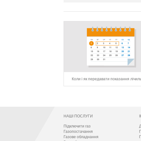
Коли і як передавати показання лічил
НАШІ ПОСЛУГИ
Підключити газ
Д
Газопостачання
Газове обладнання
П