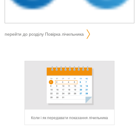
перейти до розділу
повірка лічильника
сервіс для
Коли і як передавати показання лічильника
104 Mobile