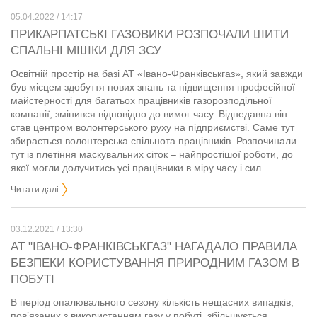
05.04.2022 / 14:17
ПРИКАРПАТСЬКІ ГАЗОВИКИ РОЗПОЧАЛИ ШИТИ
СПАЛЬНІ МІШКИ ДЛЯ ЗСУ
Освітній простір на базі АТ «Івано-Франківськгаз», який завжди
був місцем здобуття нових знань та підвищення професійної
майстерності для багатьох працівників газорозподільної
компанії, змінився відповідно до вимог часу. Віднедавна він
став центром волонтерського руху на підприємстві. Саме тут
збирається волонтерська спільнота працівників. Розпочинали
тут із плетіння маскувальних сіток – найпростішої роботи, до
якої могли долучитись усі працівники в міру часу і сил.
Читати далі
03.12.2021 / 13:30
АТ "ІВАНО-ФРАНКІВСЬКГАЗ" НАГАДАЛО ПРАВИЛА
БЕЗПЕКИ КОРИСТУВАННЯ ПРИРОДНИМ ГАЗОМ В
ПОБУТІ
В період опалювального сезону кількість нещасних випадків,
пов’язаних з використанням газу у побуті, збільшується.