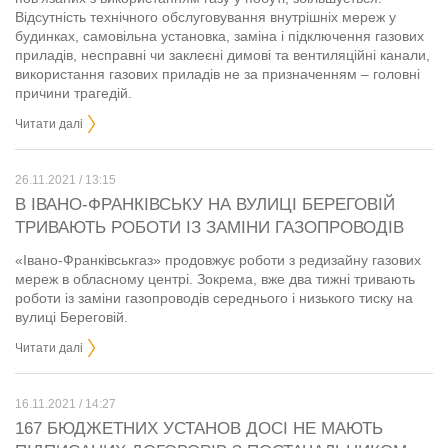
Відсутність технічного обслуговування внутрішніх мереж у
будинках, самовільна установка, заміна і підключення газових
приладів, несправні чи заклеєні димові та вентиляційні канали,
використання газових приладів не за призначенням – головні
причини трагедій.
Читати далі
26.11.2021 / 13:15
В ІВАНО-ФРАНКІВСЬКУ НА ВУЛИЦІ БЕРЕГОВІЙ
ТРИВАЮТЬ РОБОТИ ІЗ ЗАМІНИ ГАЗОПРОВОДІВ
«Івано-Франківськгаз» продовжує роботи з редизайну газових
мереж в обласному центрі. Зокрема, вже два тижні тривають
роботи із заміни газопроводів середнього і низького тиску на
вулиці Береговій.
Читати далі
16.11.2021 / 14:27
167 БЮДЖЕТНИХ УСТАНОВ ДОСІ НЕ МАЮТЬ