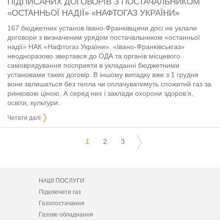
ПІДПИСАНИХ ДОГОВОРІВ З ПОСТАЧАЛЬНИКОМ
«ОСТАННЬОЇ НАДІЇ» «НАФТОГАЗ УКРАЇНИ»
167 бюджетних установ Івано-Франківщини досі не уклали
договори з визначеним урядом постачальником «останньої
надії» НАК «Нафтогаз України». «Івано-Франківськгаз»
неодноразово звертався до ОДА та органів місцевого
самоврядування посприяти в укладанні бюджетними
установами таких договір. В іншому випадку вже з 1 грудня
вони залишаться без тепла чи оплачуватимуть спожитий газ за
ринковою ціною. А серед них і заклади охорони здоров’я,
освіти, культури.
Читати далі
1
2
3
НАШІ ПОСЛУГИ
Підключити газ
Газопостачання
Газове обладнання