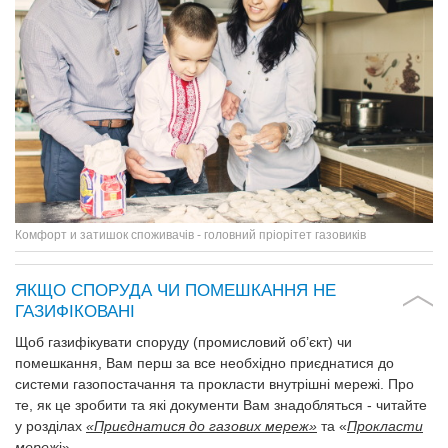
Комфорт и затишок споживачів - головний пріорітет газовиків
ЯКЩО СПОРУДА ЧИ ПОМЕШКАННЯ НЕ
ГАЗИФІКОВАНІ
Щоб газифікувати споруду (промисловий об’єкт) чи
помешкання, Вам перш за все необхідно приєднатися до
системи газопостачання та прокласти внутрішні мережі. Про
те, як це зробити та які документи Вам знадобляться - читайте
у розділах
«Приєднатися до газових мереж»
та «
Прокласти
мереж
і».