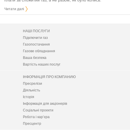
плати за спожитий газ, а не разом, як було колись.
Читати далі
НАШІ ПОСЛУГИ
Підключити газ
Газопостачання
Газове обладнання
Ваша безпека
Вартість наших послуг
ІНФОРМАЦІЯ ПРО КОМПАНИЮ
Пресрелізи
Діяльність
Історія
Інформація для акціонерів
Соціальні проекти
Робота і кар’єра
Пресцентр