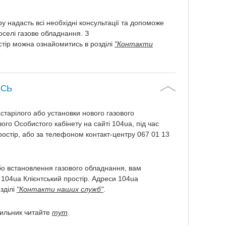
надасть всі необхідні консультації та допоможе
оселі газове обладнання. З
тір можна ознайомитись в розділі
"Контакти
ИСЬ
старілого або установки нового газового
го Особистого кабінету на сайті 104ua, під час
ростір, або за телефоном контакт-центру 067 01 13
бо встановлення газового обладнання, вам
 104ua Клієнтський простір. Адреси 104ua
зділі
"Контакти наших служб"
.
чильник читайте
тут
.