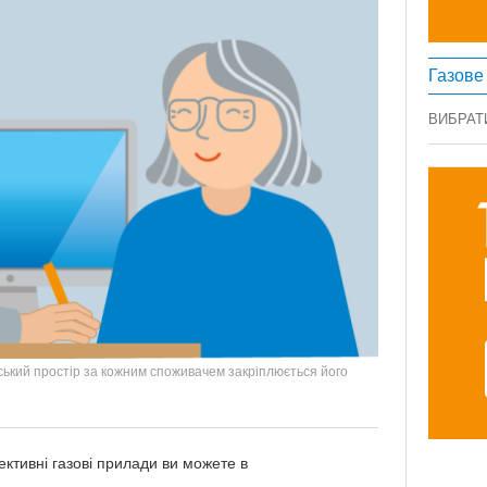
Газове
ВИБРАТ
ський простір за кожним споживачем закріплюється його
ективні газові прилади ви можете в