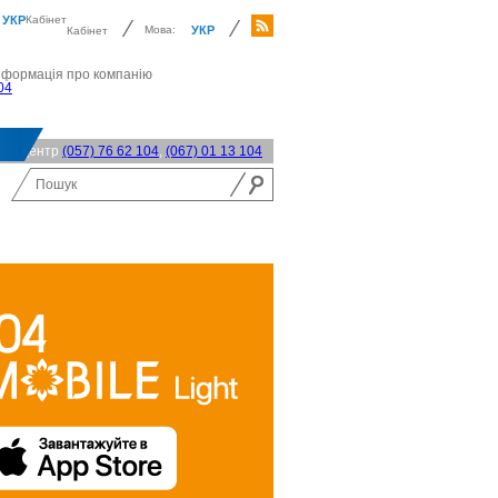
УКР
Кабінет
Мова:
УКР
Кабінет
нформація про компанію
04
акт-центр
(057) 76 62 104
,
(067) 01 13 104