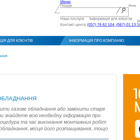
Меню
Пошук
Мова
Наші послуги
Інформація для клієнтів
І
Контакт-центр
(057) 76 62 104, (067) 01 13 1
ІЯ ДЛЯ КЛІЄНТІВ
ІНФОРМАЦІЯ ПРО КОМПАНІЮ
Конт
ання
 ОБЛАДНАННЯ
ити газове обладнання або замінити старе
 ви знайдете всю необхідну інформацію про
роцедура та час виконання монтажних робіт
 обладнання, місця його розташування, тощо