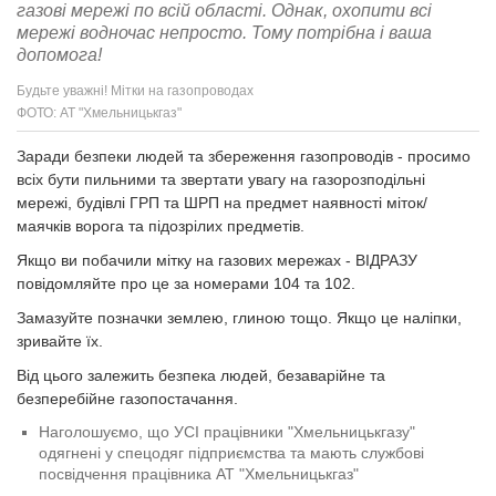
газові мережі по всій області. Однак, охопити всі
мережі водночас непросто. Тому потрібна і ваша
допомога!
Будьте уважні! Мітки на газопроводах
ФОТО: АТ "Хмельницькгаз"
Заради безпеки людей та збереження газопроводів - просимо
всіх бути пильними та звертати увагу на газорозподільні
мережі, будівлі ГРП та ШРП на предмет наявності міток/
маячків ворога та підозрілих предметів.
Якщо ви побачили мітку на газових мережах - ВІДРАЗУ
повідомляйте про це за номерами 104 та 102.
Замазуйте позначки землею, глиною тощо. Якщо це наліпки,
зривайте їх.
Від цього залежить безпека людей, безаварійне та
безперебійне газопостачання.
Наголошуємо, що УСІ працівники "Хмельницькгазу"
одягнені у спецодяг підприємства та мають службові
посвідчення працівника АТ "Хмельницькгаз"