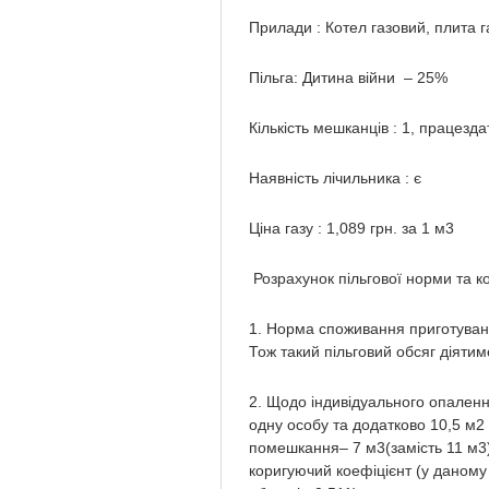
Прилади : Котел газовий, плита г
Пільга: Дитина війни – 25%
Кількість мешканців : 1, працезд
Наявність лічильника : є
Ціна газу : 1,089 грн. за 1 м
3
Розрахунок пільгової норми та к
1. Норма споживання приготування 
Тож такий пільговий обсяг діяти
2. Щодо індивідуального опаленн
одну особу та додатково 10,5 м
2
помешкання– 7 м
3
(замість 11 м
3
коригуючий коефіцієнт (у даному