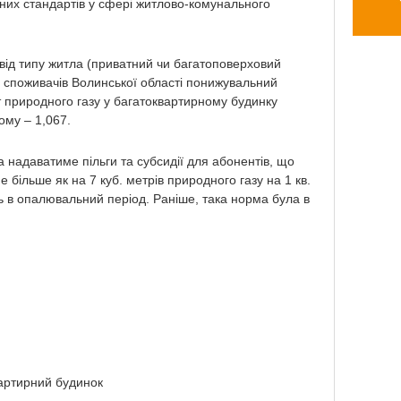
них стандартів у сфері житлово-комунального
від типу житла (приватний чи багатоповерховий
ля споживачів Волинської області понижувальний
т природного газу у багатоквартирному будинку
ому – 1,067.
 надаватиме пільги та субсидії для абонентів, що
 більше як на 7 куб. метрів природного газу на 1 кв.
 в опалювальний період. Раніше, така норма була в
вартирний будинок