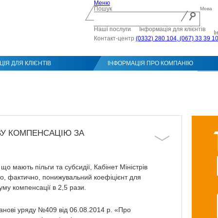
Меню
Пошук
Мова
Наші послуги
Інформація для клієнтів
І
Контакт-центр
(0332) 280 104, (067) 33 39 1
ІЯ ДЛЯ КЛІЄНТІВ
ІНФОРМАЦІЯ ПРО КОМПАНІЮ
Конт
ВУ КОМПЕНСАЦІЮ ЗА
що мають пільги та субсидії, Кабінет Міністрів
о, фактично, понижувальний коефіцієнт для
му компенсації в 2,5 рази.
танові уряду №409 від 06.08.2014 р. «Про