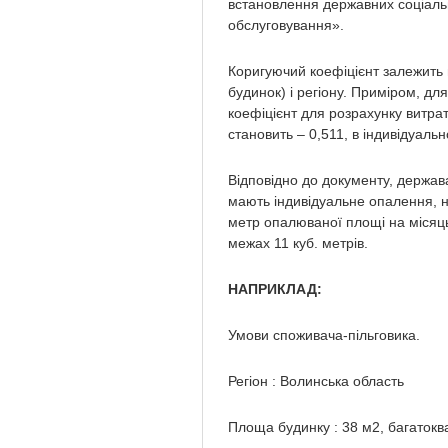
встановлення державних соціаль
обслуговування».
Коригуючий коефіцієнт залежить 
будинок) і регіону. Приміром, д
коефіцієнт для розрахунку витра
становить – 0,511, в індивідуальн
Відповідно до документу, держава
мають індивідуальне опалення, не
метр опалюваної площі на місяць
межах 11 куб. метрів.
НАПРИКЛАД:
Умови споживача-пільговика.
Регіон : Волинська область
Площа будинку : 38 м
2
, багаток