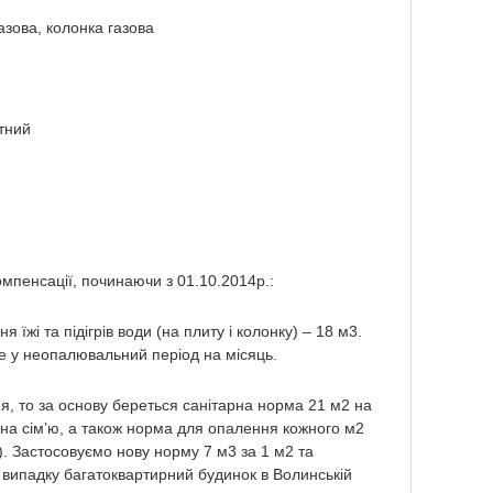
азова, колонка газова
атний
омпенсації, починаючи з 01.10.2014р.:
їжі та підігрів води (на плиту і колонку) – 18 м
3
.
ме у неопалювальний період на місяць.
я, то за основу береться санітарна норма 21 м
2
на
на сім’ю, а також норма для опалення кожного м
2
). Застосовуємо нову норму 7 м
3
за 1 м
2
та
 випадку багатоквартирний будинок в Волинській