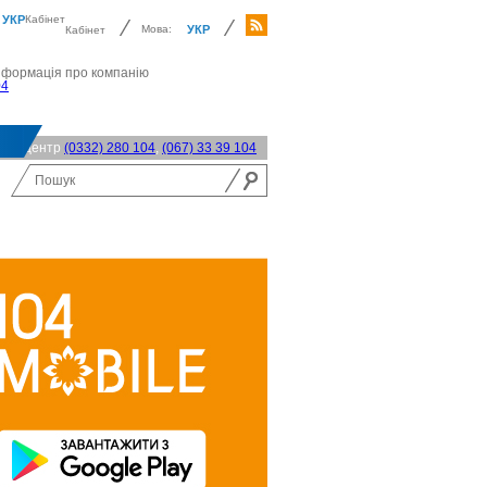
УКР
Кабінет
Мова:
УКР
Кабінет
нформація про компанію
04
акт-центр
(0332) 280 104
,
(067) 33 39 104