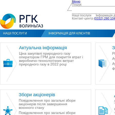
Меню
Пошук
Наші послуги
Інформація д
Контакт-центр
(0332) 280 104
НАШІ ПОСЛУГИ
ІНФОРМАЦІЯ ДЛЯ КЛІЄНТІВ
Актуальна інформація
З
Ціна закупівлі природного газу
Р
оператором ГРМ для покриття втрат і
А
виробничо-технологічних витрат
А
природного газу в 2022 році
Ф
Збори акціонерів
Повідомлення про загальні збори
акціонерів після завершення
воєнного стану
Повідомлення про загальні збори