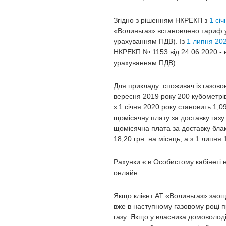
Згідно з рішенням НКРЕКП з
1 сі
«Волиньгаз» встановлено тариф 
урахуванням ПДВ). Із
1 липня 20
НКРЕКП № 1153 від 24.06.2020 - 
урахуванням ПДВ).
Для прикладу: споживач із газово
вересня 2019 року 200 кубометрів
з 1 січня 2020 року становить 1,09
щомісячну плату за доставку газу: 
щомісячна плата за доставку бла
18,20 грн. на місяць, а з 1 липня 
Рахунки є в Особистому кабінеті н
онлайн.
Якщо клієнт АТ «Волиньгаз» заощ
вже в наступному газовому році 
газу. Якщо у власника домоволоді