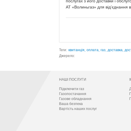
послугах з його доставки і обслу
АТ «Волиньгаз» для від’єднання в
Теги:
квитанція,
оплата,
газ,
доставка,
дос
Джерело:
НАШІ ПОСЛУГИ
Підключити газ
Д
Газопостачання
Газове обладнання
П
Ваша безпека
Вартість наших послуг