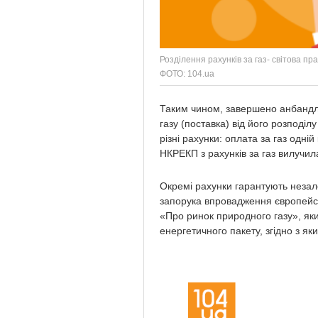
Розділення рахунків за газ- світова пр
ФОТО: 104.ua
Таким чином, завершено анбандлі
газу (поставка) від його розподіл
різні рахунки: оплата за газ одній
НКРЕКП з рахунків за газ вилучила
Окремі рахунки гарантують незале
запорука впровадження європейсь
«Про ринок природного газу», яки
енергетичного пакету, згідно з як