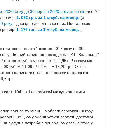
чня 2020 року до 30 червня 2020 року включно
для АТ
у розмірі
1, 092 грн. за 1 м куб. на місяць
(з
20 року
відповідно до змін внесених Постановою
в розмірі
1
, 176
грн. за 1 м куб. на місяць
(з
ю плитою спожив з 1 жовтня 2018 року по 30
 газу. Чинний тариф на розподіл для АТ "Волиньгаз"
2 грн. за м куб. в місяць ( в т.ч. ПДВ). Розрахуємо
200 куб. м * 1,092 / 12 міс. = 18,20 грн. Отже,
китного палива для такого споживача становить
19,6 грн.
а сайті 104.ua. Їх споживачі можуть оплатити
адив паливо та зменшив обсяги споживання газу,
пропорційно цьому зменшується вартість доставки
ння відсутня потреба в природному газі, а отже у