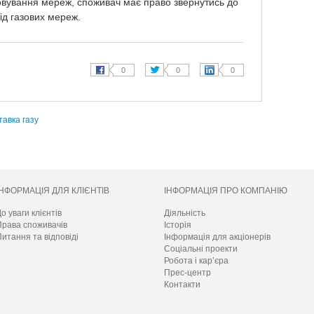
говування мереж, споживач має право звернутись до
ід газових мереж.
тавка газу
ІНФОРМАЦІЯ ДЛЯ КЛІЄНТІВ
ІНФОРМАЦІЯ ПРО КОМПАНІЮ
о уваги клієнтів
Діяльність
Права споживачів
Історія
итання та відповіді
Інформація для акціонерів
Соціальні проекти
Робота і кар’єра
Прес-центр
Контакти