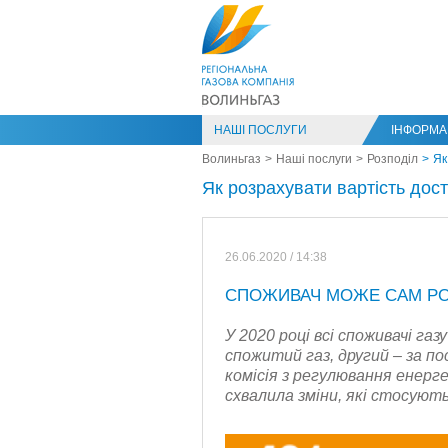
НАШІ ПОСЛУГИ
ІНФОРМАЦ
Волиньгаз
Наші послуги
Розподіл
Як
Як розрахувати вартість дост
26.06.2020 / 14:38
СПОЖИВАЧ МОЖЕ САМ РОЗ
У 2020 році всі споживачі га
спожитий газ, другий – за по
комісія з регулювання енер
схвалила зміни, які стосують