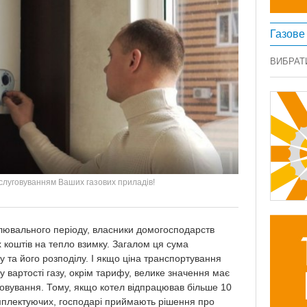
Газове
ВИБРАТ
слуговуванням Ваших газових приладів!
алювального періоду, власники домогосподарств
 коштів на тепло взимку. Загалом ця сума
зу та його розподілу. І якщо ціна транспортування
у вартості газу, окрім тарифу, велике значення має
говування. Тому, якщо котел відпрацював більше 10
комплектуючих, господарі приймають рішення про