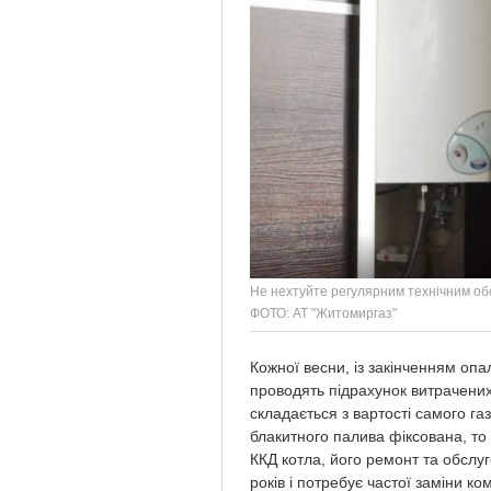
Не нехтуйте регулярним технічним об
ФОТО: АТ "Житомиргаз"
Кожної весни, із закінченням оп
проводять підрахунок витрачених
складається з вартості самого га
блакитного палива фіксована, то 
ККД котла, його ремонт та обслу
років і потребує частої заміни 