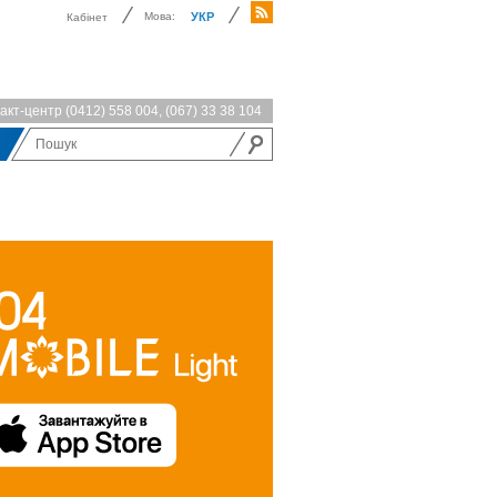
Мова:
УКР
Кабінет
акт-центр
(0412) 558 004
,
(067) 33 38 104