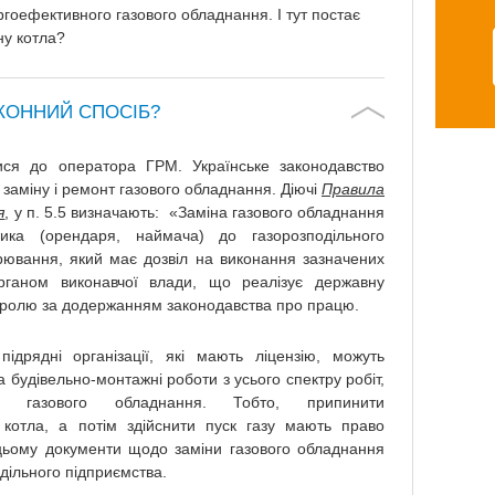
гоефективного газового обладнання. І тут постає
ну котла?
АКОННИЙ СПОСІБ?
ися до оператора ГРМ. Українське законодавство
заміну і ремонт газового обладнання. Діючі
Правила
я
, у п. 5.5 визначають: «Заміна газового обладнання
ика (орендаря, наймача) до газорозподільного
рювання, який має дозвіл на виконання зазначених
рганом виконавчої влади, що реалізує державну
нтролю за додержанням законодавства про працю.
підрядні організації, які мають ліцензію, можуть
 будівельно-монтажні роботи з усього спектру робіт,
єю газового обладнання. Тобто, припинити
котла, а потім здійснити пуск газу мають право
 цьому документи щодо заміни газового обладнання
дільного підприємства.