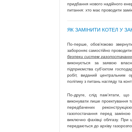
придбання нового надійного енер
питання: хто має проводити замі
ЯК ЗАМІНИТИ КОТЕЛ У З
По-перше, обов’язково звернут
забороняє самостійно проводити 
безпеки систем газопостачанн
виконується за заявою власн
підприємства суб’єктом господа
робіт, виданий центральним о
політику з питань нагляду та ко
По-друге, слід пам’ятати, що 
виконувати лише проектування та
передбачених реконструкці
газопостачання перед заміною 
виключно фахівці облгазу. При
передаються до архіву газорозпо