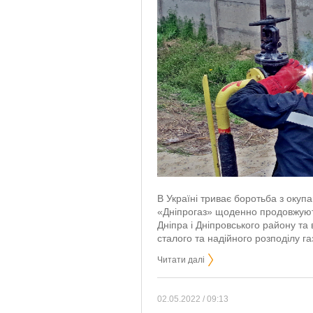
В Україні триває боротьба з окуп
«Дніпрогаз» щоденно продовжують
Дніпра і Дніпровського району т
сталого та надійного розподілу га
Читати далі
02.05.2022 / 09:13