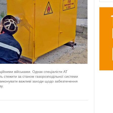
аційними військами. Однак спеціалісти АТ
 стежити за станом газорозподільної системи
а виконувати важливі заходи щодо забезпечення
зу.