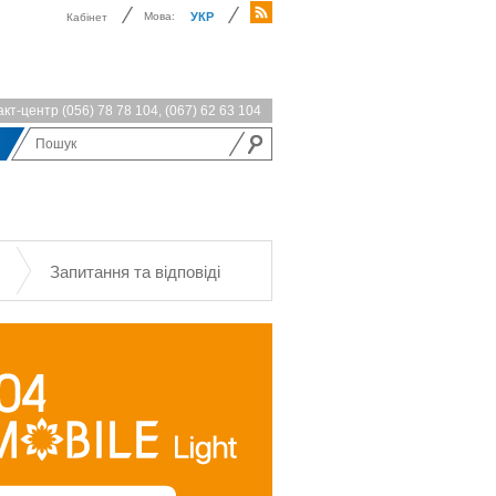
Мова:
УКР
Кабінет
акт-центр
(056) 78 78 104
,
(067) 62 63 104
Запитання та відповіді