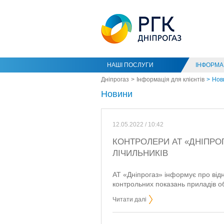
НАШІ ПОСЛУГИ
ІНФОРМАЦ
Дніпрогаз
Інформація для клієнтів
Нов
Новини
12.05.2022 / 10:42
КОНТРОЛЕРИ АТ «ДНІПРО
ЛІЧИЛЬНИКІВ
АТ «Дніпрогаз» інформує про від
контрольних показань приладів облі
Читати далі