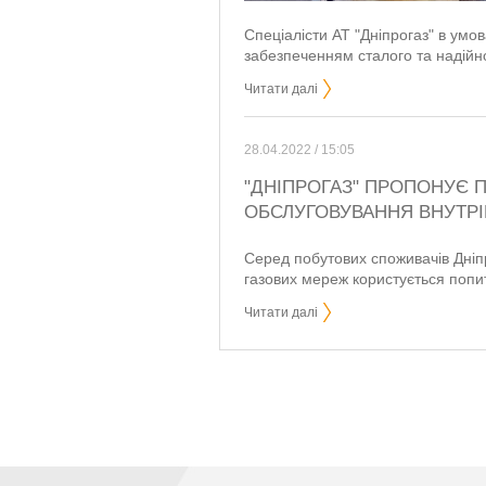
Спеціалісти АТ "Дніпрогаз" в ум
забезпеченням сталого та надійн
Читати далі
28.04.2022 / 15:05
"ДНІПРОГАЗ" ПРОПОНУЄ 
ОБСЛУГОВУВАННЯ ВНУТРІ
Серед побутових споживачів Дніпр
газових мереж користується попи
Читати далі