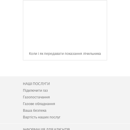
сервіс для
Коли і як передавати показання лічильника
104 Mobile
НАШІ ПОСЛУГИ
Підключити газ
Газопостачання
Газове обладнання
Ваша безпека
Вартість наших послуг
ІНФОРМАЦІЯ ДЛЯ КЛІЄНТІВ