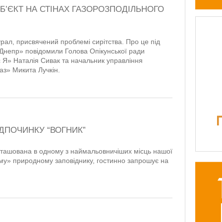
ОБ’ЄКТ НА СТІНАХ ГАЗОРОЗПОДІЛЬНОГО
урал, присвячений проблемі сирітства. Про це під
-Днепр» повідомили Голова Опікунської ради
Я» Наталія Сивак та начальник управління
аз» Микита Лучкін.
ДПОЧИНКУ “ВОГНИК”
зташована в одному з наймальовничіших місць нашої
ому» природному заповіднику, гостинно запрошує на