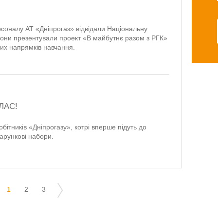
рсоналу АТ «Дніпрогаз» відвідали Національну
Вони презентували проект «В майбутнє разом з РГК»
них напрямків навчання.
ЛАС!
бітників «Дніпрогазу», котрі вперше підуть до
арункові набори.
1
2
3