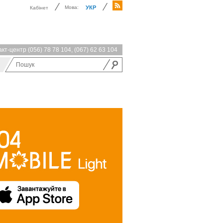
Мова:
УКР
Кабінет
акт-центр
(056) 78 78 104
,
(067) 62 63 104