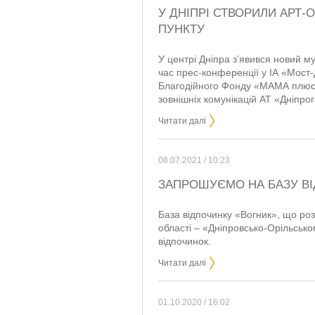
У ДНІПРІ СТВОРИЛИ АРТ-
ПУНКТУ
У центрі Дніпра з’явився новий м
час прес-конференції у ІА «Мост
Благодійного Фонду «МАМА плюс 
зовнішніх комунікацій АТ «Дніпрог
Читати далі
08.07.2021 / 10:23
ЗАПРОШУЄМО НА БАЗУ ВІ
База відпочинку «Вогник», що ро
області – «Дніпровсько-Орільськ
відпочинок.
Читати далі
01.10.2020 / 16:02