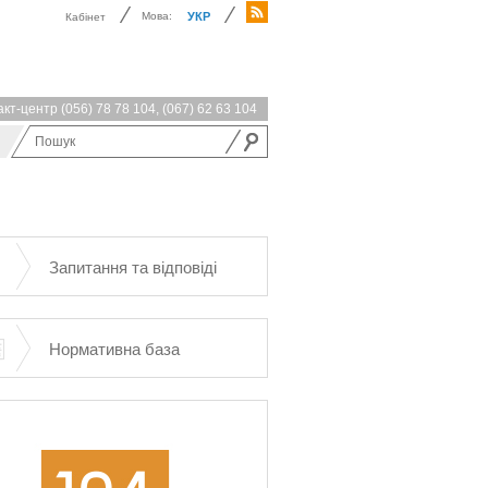
Мова:
УКР
Кабінет
акт-центр
(056) 78 78 104
,
(067) 62 63 104
Запитання та відповіді
Нормативна база