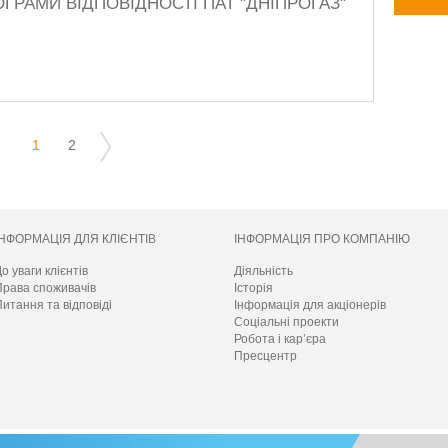
ГРАМИ ВІДПОВІДНОСТІ ПАТ "ДНІПРОГАЗ"
1
2
ІНФОРМАЦІЯ ДЛЯ КЛІЄНТІВ
ІНФОРМАЦІЯ ПРО КОМПАНІЮ
о уваги клієнтів
Діяльність
Права споживачів
Історія
итання та відповіді
Інформація для акціонерів
Соціальні проекти
Робота і кар’єра
Пресцентр