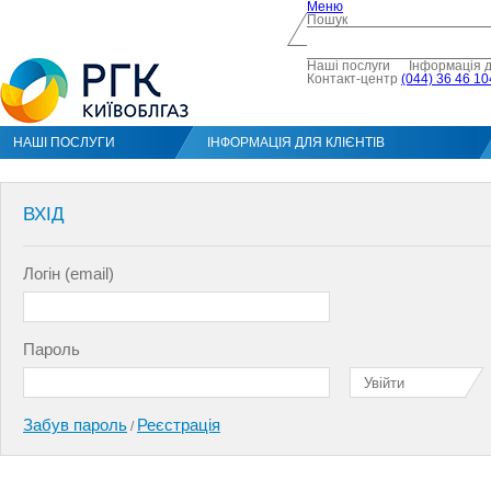
Меню
Пошук
Наші послуги
Інформація д
Контакт-центр
(044) 36 46 10
НАШІ ПОСЛУГИ
ІНФОРМАЦІЯ ДЛЯ КЛІЄНТІВ
ВХІД
Логін (email)
Пароль
Забув пароль
Реєстрація
/