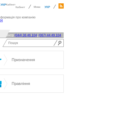
УКР
Кабінет
Мова:
УКР
Кабінет
нформація про компанію
04
акт-центр
(044) 36 46 104
,
(067) 44 49 104
Призначення
Правління