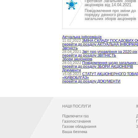
Протокол Загальних Зборів
акціонерів від 14.04.2021
Повідомлення про зміни до
порядку денного річних
загальних зборів акціонерів
Актуальна інформація
11.02.2022
ЗМІНА СКЛАДУ ПОСАДОВИХ О
перейти до розділу
АКТУАЛЬНА ІНФОРМА
Звітність
28.04.2021
Звіт про управління за 2020 рік
перейти до розділу
ЗВІТНІСТЬ
Збори акціонерів
28.03.2022
Повідомлення щодо загальних з
перейти до розділу
ЗБОРИ АКЦІОНЕРІВ
Документи
15.06.2021
СТАТУТ АКЦІОНЕРНОГО ТОВА
«КИЇВОБЛГАЗ»
перейти до розділу
ДОКУМЕНТИ
НАШІ ПОСЛУГИ
Підключити газ
Д
Газопостачання
Газове обладнання
З
Ваша безпека