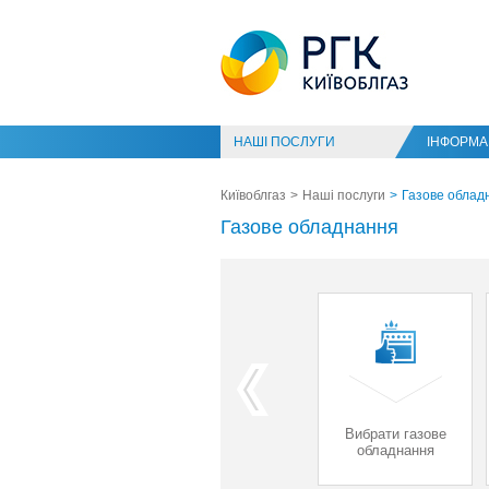
НАШІ ПОСЛУГИ
ІНФОРМАЦ
Київоблгаз
Наші послуги
Газове облад
Газове обладнання
Встановити
Повірка
Вибрати газове
лічильник газу
лічильника
обладнання