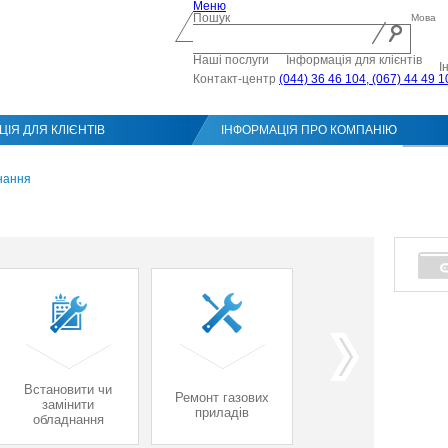
Меню
Пошук
Мова
Наші послуги
Інформація для клієнтів
І
Контакт-центр
(044) 36 46 104, (067) 44 49 1
ІЯ ДЛЯ КЛІЄНТІВ
ІНФОРМАЦІЯ ПРО КОМПАНІЮ
Конт
нання
Встановити чи
Ремонт газових
Встановити
замінити
приладів
лічильник газу
обладнання