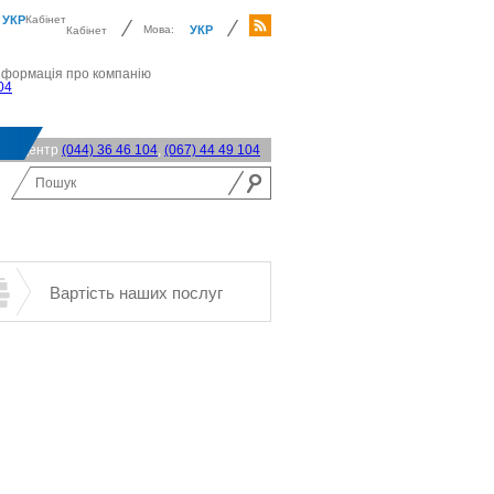
УКР
Кабінет
Мова:
УКР
Кабінет
нформація про компанію
04
акт-центр
(044) 36 46 104
,
(067) 44 49 104
Вартість наших послуг
Встановити чи
Повірка
Вибрати газове
замінити
лічильника
обладнання
обладнання