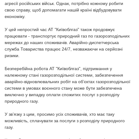
агресії російських військ. Однак, потрібно кожному робити
свою справу, щоб допомагати нашій країні відбудовувати
економіку.
У цей непростий час АТ "Київоблгаз" також продовжує
працювати - транспортує природний газ по газорозподільних
мережах до наших споживачів. Аварійно-диспетчерська
служба Товариства працює 24/7, незважаючи на серйозні
ризики.
Безперебійна робота АТ "Київоблгаз", підтримання у
належному стані газорозподільної системи, забезпечення
аварійно-відновлювальних робіт на об’єктах газорозподільної
системи в умовах воєнного стану може бути забезпечена
виключно у випадку оплати спожитих послуг з розподілу
природного газу.
У зв’язку з цим, просимо усіх споживачів, хто має таку
можливість, сплачувати за послуги з розподілу природного
газу.