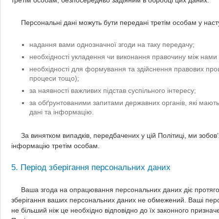
третім особам, безпосередньо задіяним в обробці цих даних.
Персональні дані можуть бути передані третім особам у наст
надання вами однозначної згоди на таку передачу;
необхідності укладення чи виконання правочину між нами
необхідності для формування та здійснення правових проце
процеси тощо);
за наявності важливих підстав суспільного інтересу;
за обґрунтованими запитами державних органів, які мають
дані та інформацію.
За винятком випадків, передбачених у цій Політиці, ми зобо
інформацію третім особам.
5. Період зберігання персональних даних
Ваша згода на опрацювання персональних даних діє протяго
зберігання ваших персональних даних не обмежений. Ваші перс
не більший ніж це необхідно відповідно до їх законного признач