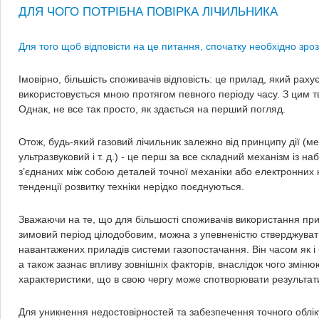
ДЛЯ ЧОГО ПОТРІБНА ПОВІРКА ЛІЧИЛЬНИКА
Для того щоб відповісти на це питання, спочатку необхідно зроз
Імовірно, більшість споживачів відповість: це прилад, який рахує
використовується мною протягом певного періоду часу. З цим 
Однак, не все так просто, як здається на перший погляд.
Отож, будь-який газовий лічильник залежно від принципу дії (м
ультразвуковий і т. д.) - це перш за все складний механізм із 
з’єднаних між собою деталей точної механіки або електронних к
тенденції розвитку техніки нерідко поєднуються.
Зважаючи на те, що для більшості споживачів використання при
зимовий період цілодобовим, можна з упевненістю стверджуват
навантажених приладів системи газопостачання. Він часом як і
а також зазнає впливу зовнішніх факторів, внаслідок чого зміню
характеристики, що в свою чергу може спотворювати результат
Для уникнення недостовірностей та забезпечення точного облік