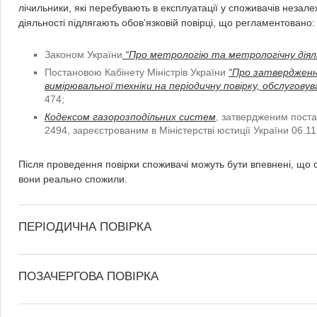
лічильники, які перебувають в експлуатації у споживачів незале
діяльності підлягають обов’язковій повірці, що регламентовано:
Законом України
“Про метрологію та метрологічну діял
Постановою Кабінету Міністрів України
“Про затвердженн
вимірювальної техніки на періодичну повірку, обслугов
474;
Кодексом газорозподільних систем
, затвердженим пост
2494, зареєстрованим в Міністерстві юстиції України 06.1
Після проведення повірки споживачі можуть бути впевнені, що оп
вони реально спожили.
ПЕРІОДИЧНА ПОВІРКА
ПОЗАЧЕРГОВА ПОВІРКА