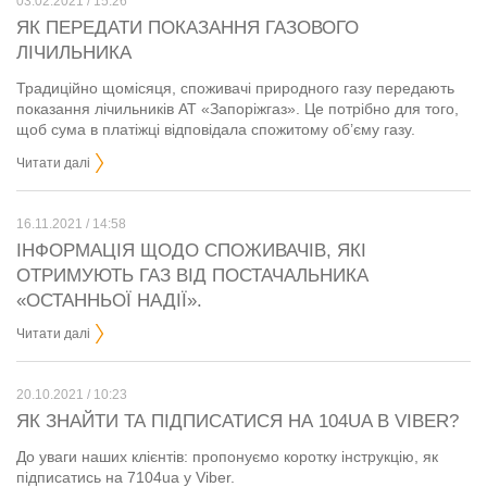
03.02.2021 / 15:26
ЯК ПЕРЕДАТИ ПОКАЗАННЯ ГАЗОВОГО
ЛІЧИЛЬНИКА
Традиційно щомісяця, споживачі природного газу передають
показання лічильників АТ «Запоріжгаз». Це потрібно для того,
щоб сума в платіжці відповідала спожитому об’єму газу.
Читати далі
16.11.2021 / 14:58
ІНФОРМАЦІЯ ЩОДО СПОЖИВАЧІВ, ЯКІ
ОТРИМУЮТЬ ГАЗ ВІД ПОСТАЧАЛЬНИКА
«ОСТАННЬОЇ НАДІЇ».
Читати далі
20.10.2021 / 10:23
ЯК ЗНАЙТИ ТА ПІДПИСАТИСЯ НА 104UA В VIBER?
До уваги наших клієнтів: пропонуємо коротку інструкцію, як
підписатись на 7104ua у Viber.