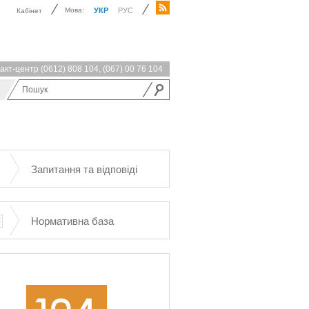
Мова:
УКР
РУС
Кабінет
акт-центр
(0612) 808 104
,
(067) 00 76 104
Запитання та відповіді
Нормативна база