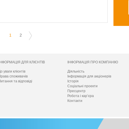
1
2
ІНФОРМАЦІЯ ДЛЯ КЛІЄНТІВ
ІНФОРМАЦІЯ ПРО КОМПАНІЮ
о уваги клієнтів
Діяльність
Права споживачів
Інформація для акціонерів
итання та відповіді
Історія
Соціальні проекти
Пресцентр
Робота і кар’єра
Контакти