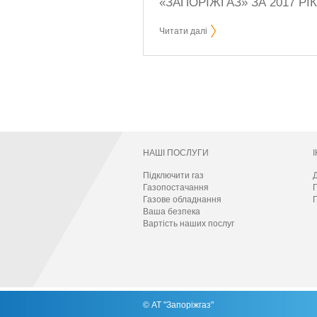
«ЗАПОРІЖГАЗ» ЗА 2017 РІК
Читати далі
НАШІ ПОСЛУГИ
Підключити газ
Д
Газопостачання
Газове обладнання
П
Ваша безпека
Вартість наших послуг
© АТ "Запоріжгаз"