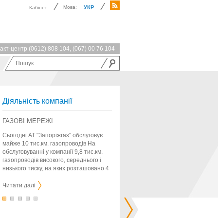
Мова:
УКР
Кабінет
акт-центр
(0612) 808 104
,
(067) 00 76 104
Діяльність компанії
ГАЗОВІ МЕРЕЖІ
Сьогодні АТ "Запоріжгаз" обслуговує
майже 10 тис.км. газопроводів На
обслуговуванні у компанії 9,8 тис.км.
газопроводів високого, середнього і
низького тиску, на яких розташовано 4
тисячі засобів еле...
Читати далі