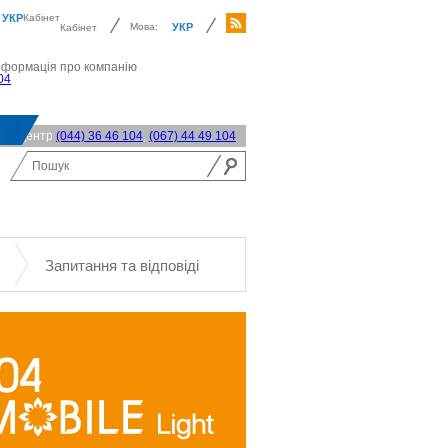
УКР
Кабінет
Мова:
УКР
Кабінет
нформація про компанію
04
акт-центр
(044) 36 46 104
,
(067) 44 49 104
Запитання та відповіді