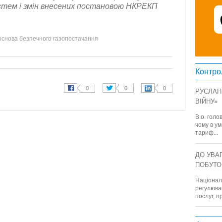
истем і змін внесених постановою НКРЕКП
 основа безпечного газопостачання
Контро
РУСЛАН 
ВІЙНУ»
В.о. голо
чому в у
тариф...
ДО УВА
ПОБУТ
Націонал
регулюва
послуг, пр