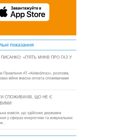
льні показання
ПИСАНКО: «П'ЯТЬ МІФІВ ПРО ГАЗ У
ви Правління АТ «Київоблгаз», розповів,
мовах війни вчасна оплата споживачами
ГИ СПОЖИВАЧІВ, ЩО НЕ Є
ОВИМИ
ьна комісія, що здійснює державне
ння у сферах енергетики та комунальних
и...