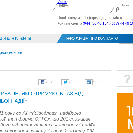
Меню
Пошук
Мова
Наші послуги
Інформація для клієнтів
І
Контакт-центр
(044) 36 46 104, (067) 44 49 1
ІЯ ДЛЯ КЛІЄНТІВ
ІНФОРМАЦІЯ ПРО КОМПАНІЮ
Конт
уваги клієнтів
ВАЧІВ, ЯКІ ОТРИМУЮТЬ ГАЗ ВІД
ЬОЇ НАДІЇ»
1 року до АТ «Київоблгаз» надійшло
йної платформи ОГТСУ, що 201 споживач
ого від постачальника «останньої надії».
а виконання пункту 2 глави 2 розділу ХІV