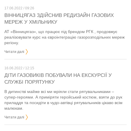
17.06.2022 / 09:26
ВІННИЦЯГАЗ ЗДІЙСНИВ РЕДИЗАЙН ГАЗОВИХ
МЕРЕЖ У ХМІЛЬНИКУ
АТ «Вінницягаз», що працює під брендом РГК , продовжує
реалізовувати курс на євроінтеграцію газорозподільних мереж
регіону.
Читати далі
16.06.2022 / 12:15
ДІТИ ГАЗОВИКІВ ПОБУВАЛИ НА ЕКСКУРСІЇ У
СЛУЖБІ ПОРЯТУНКУ
В дитинстві майже всі ми мріяли стати рятувальниками –
супер-героями. А приміряти геройський костюм, взяти до рук
приладдя та посидіти в чудо-автівці рятувальників цікаво всім
малюкам.
Читати далі