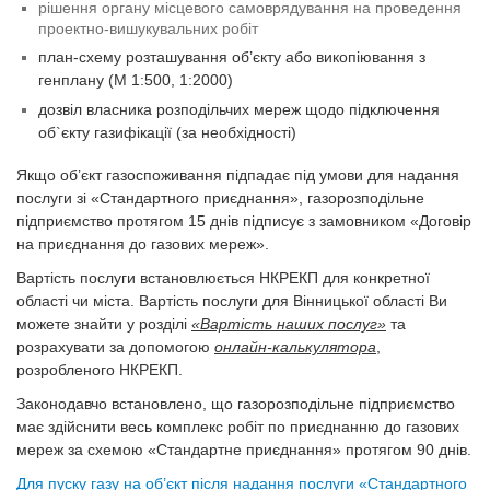
рішення органу місцевого самоврядування на проведення
проектно-вишукувальних робіт
план-схему розташування об’єкту або викопіювання з
генплану (М 1:500, 1:2000)
дозвіл власника розподільчих мереж щодо підключення
об`єкту газифікації (за необхідності)
Якщо об’єкт газоспоживання підпадає під умови для надання
послуги зі «Стандартного приєднання», газорозподільне
підприємство протягом 15 днів підписує з замовником «Договір
на приєднання до газових мереж».
Вартість послуги встановлюється НКРЕКП для конкретної
області чи міста. Вартість послуги для Вінницької області Ви
можете знайти у розділі
«Вартість наших послуг»
та
розрахувати за допомогою
онлайн-калькулятора
,
розробленого НКРЕКП.
Законодавчо встановлено, що газорозподільне підприємство
має здійснити весь комплекс робіт по приєднанню до газових
мереж за схемою «Стандартне приєднання» протягом 90 днів.
Для пуску газу на об’єкт після надання послуги «Стандартного