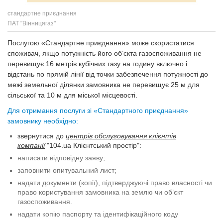
стандартне приєднання
ПАТ "Вінницягаз"
Послугою «Стандартне приєднання» може скористатися
споживач, якщо потужність його об’єкта газоспоживання не
перевищує 16 метрів кубічних газу на годину включно і
відстань по прямій лінії від точки забезпечення потужності до
межі земельної ділянки замовника не перевищує 25 м для
сільської та 10 м для міської місцевості.
Для отримання послуги зі «Стандартного приєднання»
замовнику необхідно:
звернутися до
центрів обслуговування клієнтів
компанії
"104.ua Клієнтський простір":
написати відповідну заяву;
заповнити опитувальний лист;
надати документи (копії), підтверджуючі право власності чи
право користування замовника на землю чи об’єкт
газоспоживання.
надати копію паспорту та ідентифікаційного коду