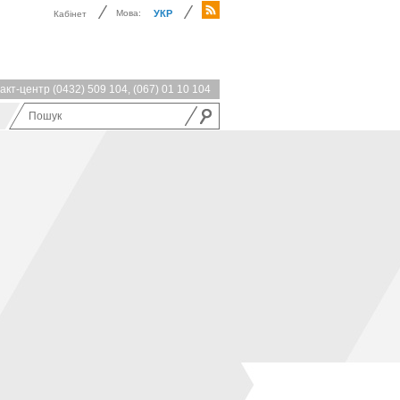
Мова:
УКР
Кабінет
акт-центр
(0432) 509 104
,
(067) 01 10 104