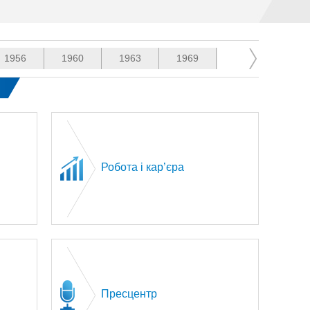
1956
1960
1963
1969
1974
197
Робота і кар’єра
Пресцентр