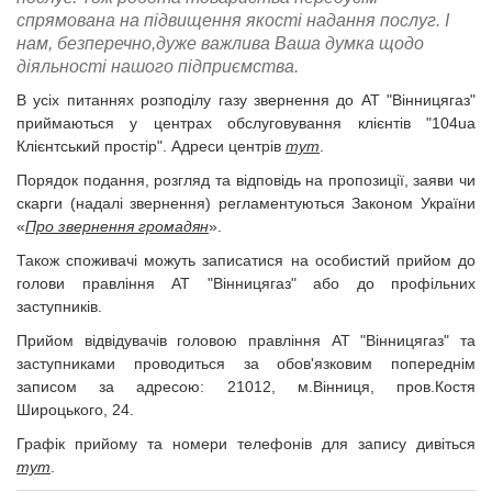
спрямована на підвищення якості надання послуг. І
нам, безперечно,дуже важлива Ваша думка щодо
діяльності нашого підприємства.
В усіх питаннях розподілу газу звернення до АТ "Вінницягаз"
приймаються у центрах обслуговування клієнтів "104ua
Клієнтський простір". Адреси центрів
тут
.
Порядок подання, розгляд та відповідь на пропозиції, заяви чи
скарги (надалі звернення) регламентуються Законом України
«
Про звернення громадян
».
Також споживачі можуть записатися на особистий прийом до
голови правління АТ "Вінницягаз" або до профільних
заступників.
Прийом відвідувачів головою правління АТ "Вінницягаз" та
заступниками проводиться за обов'язковим попереднім
записом за адресою: 21012, м.Вінниця, пров.Костя
Широцького, 24.
Графік прийому та номери телефонів для запису дивіться
тут
.