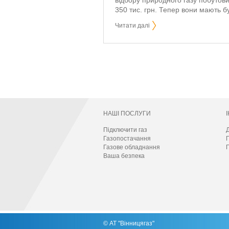
відбору природного газу побутови
350 тис. грн. Тепер вони мають 
Читати далі
НАШІ ПОСЛУГИ
Підключити газ
Д
Газопостачання
Газове обладнання
П
Ваша безпека
© АТ "Вінницягаз"