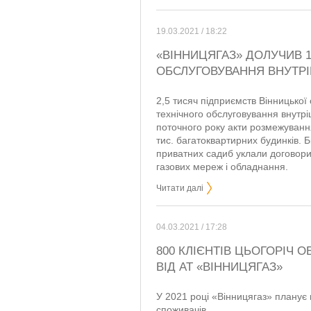
19.03.2021 / 18:22
«ВІННИЦЯГАЗ» ДОЛУЧИВ 1
ОБСЛУГОВУВАННЯ ВНУТРІ
2,5 тисяч підприємств Вінницької 
технічного обслуговування внутр
поточного року акти розмежування
тис. багатоквартирних будинків. Б
приватних садиб уклали договори
газових мереж і обладнання.
Читати далі
04.03.2021 / 17:28
800 КЛІЄНТІВ ЦЬОГОРІЧ 
ВІД АТ «ВІННИЦЯГАЗ»
У 2021 році «Вінницягаз» планує
споживачів.