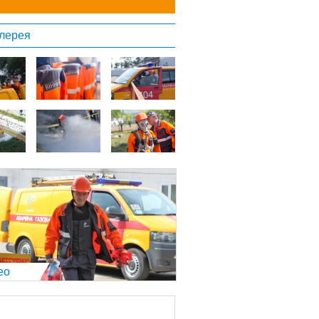
лерея
ео