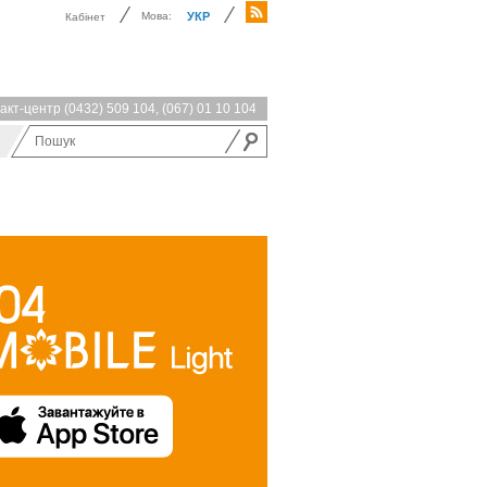
Мова:
УКР
Кабінет
акт-центр
(0432) 509 104
,
(067) 01 10 104