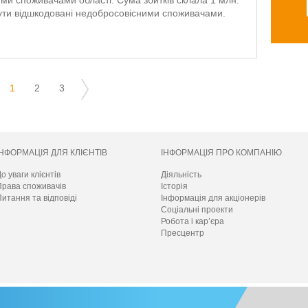
ми споживачами області. Сума збитків склала 1 млн.
бути відшкодовані недобросовісними споживачами.
1
2
3
ІНФОРМАЦІЯ ДЛЯ КЛІЄНТІВ
ІНФОРМАЦІЯ ПРО КОМПАНІЮ
о уваги клієнтів
Діяльність
Права споживачів
Історія
итання та відповіді
Інформація для акціонерів
Соціальні проекти
Робота і кар’єра
Пресцентр